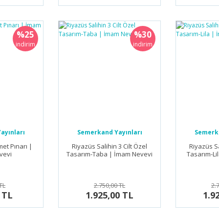
%25
%30
indirim
indirim
ayınları
Semerkand Yayınları
Semerka
et Pınarı |
Riyazüs Salihin 3 Cilt Özel
Riyazüs Sa
vevi
Tasarım-Taba | İmam Nevevi
Tasarım-Li
TL
2.750,00 TL
2.
 TL
1.925,00 TL
1.9