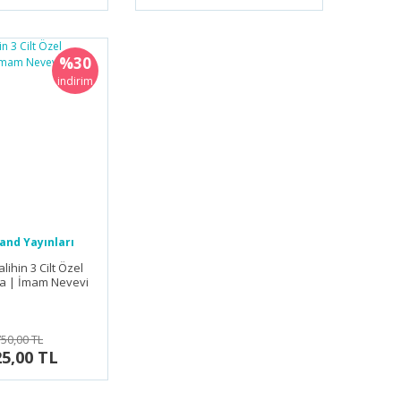
%30
indirim
nd Yayınları
lihin 3 Cilt Özel
la | İmam Nevevi
750,00 TL
25,00 TL