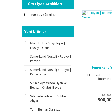
Tüm Fiyat Aralıkları
100 TL ve üzeri (7)
Yeni Ürünler
İslam Hukuk Sosyolojisi |
Hüseyin Okur
Semerkand Nostaljik Radyo |
Pembe
Semerkand Y
Semerkand Nostaljik Radyo |
Kahverengi
Et-Tibyan | Rahm
İmam Ne
Sufinin Aynasında Siyah ve
Beyaz | Kitabül Beyaz
400,00 
Salihlerle Sohbet | Sohbetül
300,00
Ahyar
Tarih Bunları Da Yazdı |