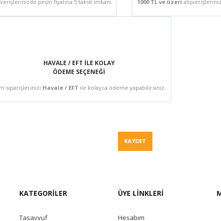
şverişlerinizde peşin fiyatına 5 taksit imkanı
1000 TL ve üzeri
alışverişlerini
HAVALE / EFT İLE KOLAY
ÖDEME SEÇENEĞİ
m siparişlerinizi
Havale / EFT
ile kolayca ödeme yapabilirsiniz.
Fiyat Teklif
KAYDET
KATEGORİLER
ÜYE LİNKLERİ
M
Tasavvuf
Hesabım