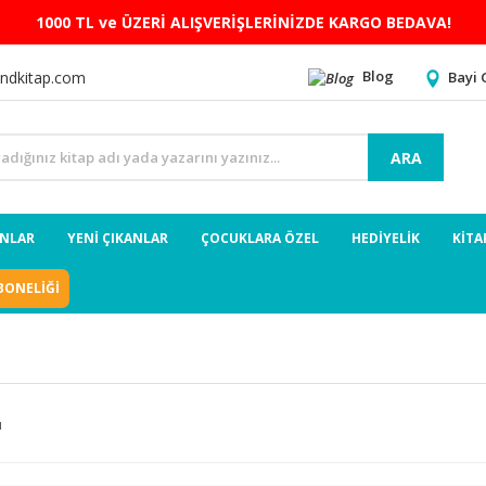
1000 TL ve ÜZERİ ALIŞVERİŞLERİNİZDE KARGO BEDAVA!
Blog
Bayi 
ndkitap.com
ARA
ANLAR
YENİ ÇIKANLAR
ÇOCUKLARA ÖZEL
HEDİYELİK
KİTA
BONELİĞİ
ı