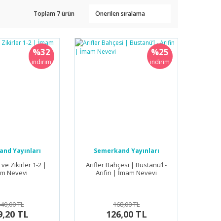
Toplam 7 ürün
%32
%25
indirim
indirim
nd Yayınları
Semerkand Yayınları
ve Zikirler 1-2 |
Arifler Bahçesi | Bustanü’l -
m Nevevi
Arifin | İmam Nevevi
440,00 TL
168,00 TL
9,20 TL
126,00 TL