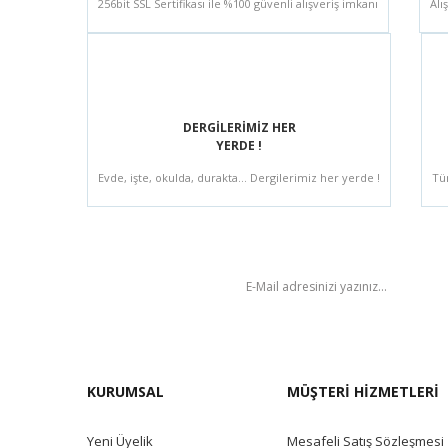
256bit SSL Sertifikası ile %100 güvenli alışveriş imkanı
Alı
DERGİLERİMİZ HER
YERDE !
Evde, işte, okulda, durakta... Dergilerimiz her yerde !
Tü
BÜLTEN
KURUMSAL
MÜŞTERİ HİZMETLERİ
Yeni Üyelik
Mesafeli Satış Sözleşmesi