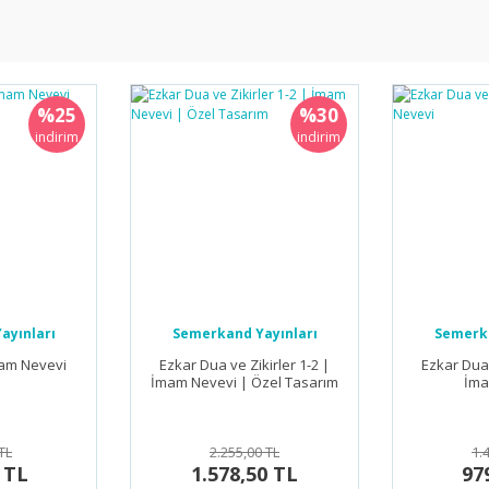
%25
%30
indirim
indirim
ayınları
Semerkand Yayınları
Semerka
mam Nevevi
Ezkar Dua ve Zikirler 1-2 |
Ezkar Dua 
İmam Nevevi | Özel Tasarım
İma
TL
2.255,00 TL
1.
 TL
1.578,50 TL
97