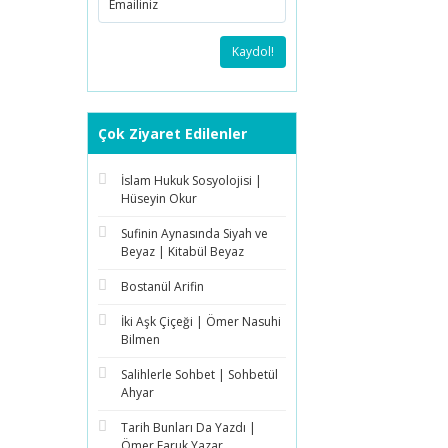
Kaydol!
Çok Ziyaret Edilenler
İslam Hukuk Sosyolojisi |
Hüseyin Okur
Sufinin Aynasında Siyah ve
Beyaz | Kitabül Beyaz
Bostanül Arifin
İki Aşk Çiçeği | Ömer Nasuhi
Bilmen
Salihlerle Sohbet | Sohbetül
Ahyar
Tarih Bunları Da Yazdı |
Ömer Faruk Yazar