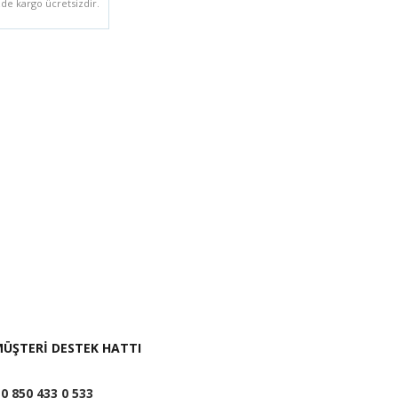
zde kargo ücretsizdir.
i İste
ÜŞTERİ DESTEK HATTI
0 850 433 0 533