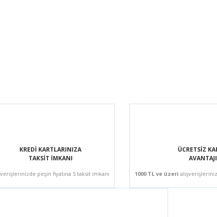
KREDİ KARTLARINIZA
ÜCRETSİZ K
TAKSİT İMKANI
AVANTAJI
şverişlerinizde peşin fiyatına 5 taksit imkanı
1000 TL ve üzeri
alışverişlerini