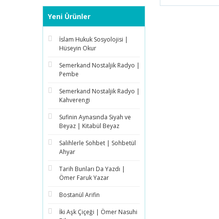
Yeni Ürünler
İslam Hukuk Sosyolojisi |
Hüseyin Okur
Semerkand Nostaljik Radyo |
Pembe
Semerkand Nostaljik Radyo |
Kahverengi
Sufinin Aynasında Siyah ve
Beyaz | Kitabül Beyaz
Salihlerle Sohbet | Sohbetül
Ahyar
Tarih Bunları Da Yazdı |
Ömer Faruk Yazar
Bostanül Arifin
İki Aşk Çiçeği | Ömer Nasuhi