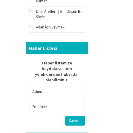
Bilmen
Dilin Afetleri | Bin Düşün Bir
Söyle
Allah İçin Sevmek
Haber Listesi
Haber listemize
kaydolarak tüm
yeniliklerden haberdar
olabilirsiniz.
Kaydol!