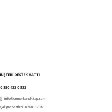
i İste
ÜŞTERİ DESTEK HATTI
0 850 433 0 533
info@semerkandkitap.com
Çalışma Saatleri : 09.00 - 17.30