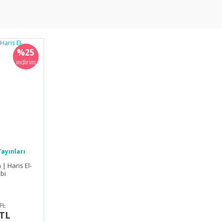
%25
indirim
ayınları
| Haris El-
bi
TL
 TL