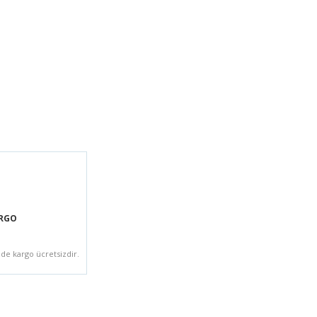
ARGO
zde kargo ücretsizdir.