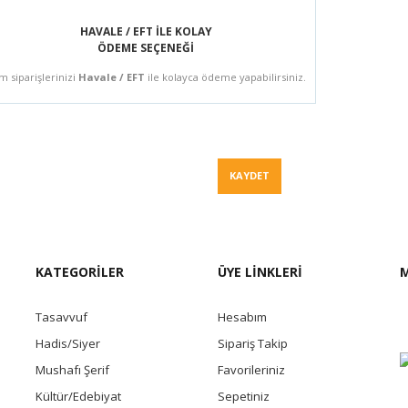
HAVALE / EFT İLE KOLAY
ÖDEME SEÇENEĞİ
m siparişlerinizi
Havale / EFT
ile kolayca ödeme yapabilirsiniz.
Fiyat Teklif
KAYDET
KATEGORİLER
ÜYE LİNKLERİ
M
Tasavvuf
Hesabım
Hadis/Siyer
Sipariş Takip
Mushafı Şerif
Favorileriniz
Kültür/Edebiyat
Sepetiniz