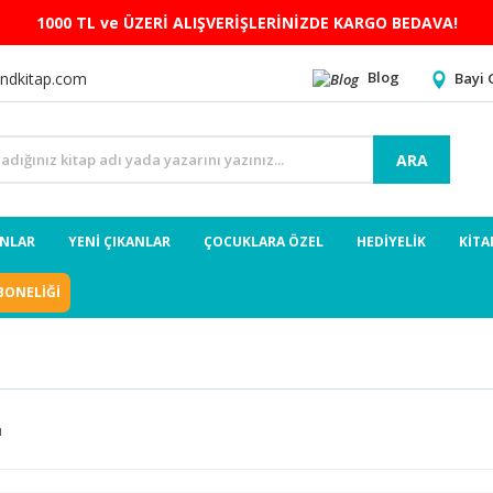
1000 TL ve ÜZERİ ALIŞVERİŞLERİNİZDE KARGO BEDAVA!
Blog
Bayi 
ndkitap.com
ARA
ANLAR
YENİ ÇIKANLAR
ÇOCUKLARA ÖZEL
HEDİYELİK
KİTA
BONELİĞİ
ı