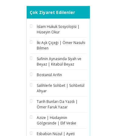
Çok Ziyaret Edilenler
İslam Hukuk Sosyolojisi |
Hüseyin Okur
İki Aşk Çiçeği | Ömer Nasuhi
Bilmen
Sufinin Aynasında Siyah ve
Beyaz | Kitabül Beyaz
Bostanül Arifin
Salihlerle Sohbet | Sohbetül
Ahyar
Tarih Bunları Da Yazdı |
Ömer Faruk Yazar
Azize | Hüdayinin
Gölgesinde | Elif Veske
Esbabün Nüzul | Ayeti