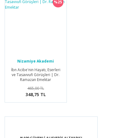
%25
Nizamiye Akademi
Yayınları
İbn Acibe'nin Hayatı, Eserleri
ve Tasavvufi Görüşleri | Dr.
Ramazan Emektar
465,00 TL
348,75 TL
%100 GÜVENLİ ALIŞVERİŞ ALTYAPISI