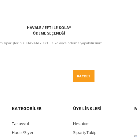
HAVALE / EFT İLE KOLAY
ÖDEME SEÇENEĞİ
m siparişlerinizi
Havale / EFT
ile kolayca ödeme yapabilirsiniz.
Fiyat Teklif
KAYDET
KATEGORİLER
ÜYE LİNKLERİ
M
Tasavvuf
Hesabım
Hadis/Siyer
Sipariş Takip