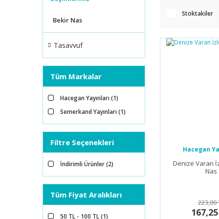
Stoktakiler
Bekir Nas
Tasavvuf
Tüm Markalar
Hacegan Yayınları (1)
Semerkand Yayınları (1)
Filtre Seçenekleri
Hacegan Ya
Denize Varan İz
İndirimli Ürünler (2)
Nas
Tüm Fiyat Aralıkları
223,00 
167,25
50 TL - 100 TL (1)