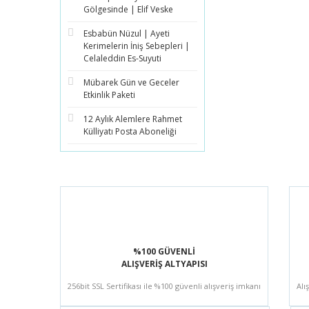
Gölgesinde | Elif Veske
Esbabün Nüzul | Ayeti
Kerimelerin İniş Sebepleri |
Celaleddin Es-Suyuti
Mübarek Gün ve Geceler
Etkinlik Paketi
12 Aylık Alemlere Rahmet
Külliyatı Posta Aboneliği
%100 GÜVENLİ
ALIŞVERİŞ ALTYAPISI
256bit SSL Sertifikası ile %100 güvenli alışveriş imkanı
Alı