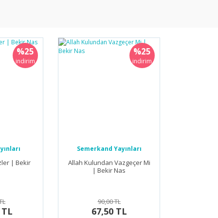
%25
%25
indirim
indirim
yınları
Semerkand Yayınları
ler | Bekir
Allah Kulundan Vazgeçer Mi
| Bekir Nas
TL
90,00 TL
 TL
67,50 TL