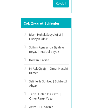
Kaydol!
Çok Ziyaret Edilenler
İslam Hukuk Sosyolojisi |
Hüseyin Okur
Sufinin Aynasında Siyah ve
Beyaz | Kitabül Beyaz
Bostanül Arifin
İki Aşk Çiçeği | Ömer Nasuhi
Bilmen
Salihlerle Sohbet | Sohbetül
Ahyar
Tarih Bunları Da Yazdı |
Ömer Faruk Yazar
Azize | Hüdayinin