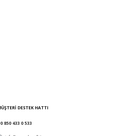
i İste
ÜŞTERİ DESTEK HATTI
0 850 433 0 533