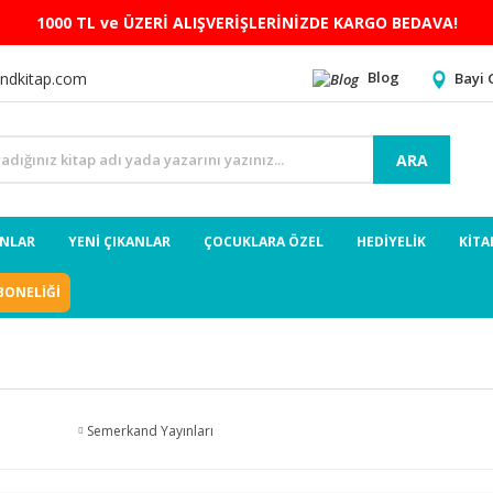
1000 TL ve ÜZERİ ALIŞVERİŞLERİNİZDE KARGO BEDAVA!
Blog
Bayi 
ndkitap.com
ARA
ANLAR
YENİ ÇIKANLAR
ÇOCUKLARA ÖZEL
HEDİYELİK
KİTA
BONELİĞİ
Semerkand Yayınları