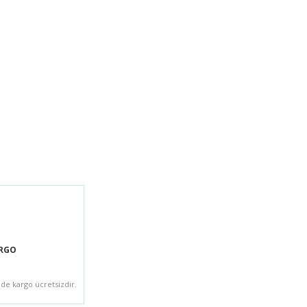
ARGO
zde kargo ücretsizdir.