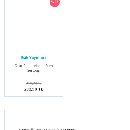
%25
Eşik Yayınları
Oruç Reis | Ahmet Eren
Sertbaş
310,00 TL
232,50 TL
%100 GÜVENLİ ALIŞVERİŞ ALTYAPISI