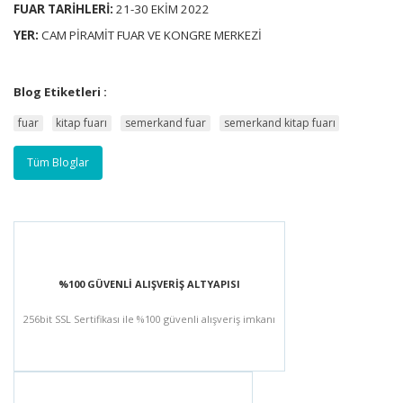
FUAR TARİHLERİ:
21-30 EKİM 2022
YER:
CAM PİRAMİT FUAR VE KONGRE MERKEZİ
Blog Etiketleri :
fuar
kitap fuarı
semerkand fuar
semerkand kitap fuarı
Tüm Bloglar
%100 GÜVENLİ ALIŞVERİŞ ALTYAPISI
256bit SSL Sertifikası ile %100 güvenli alışveriş imkanı