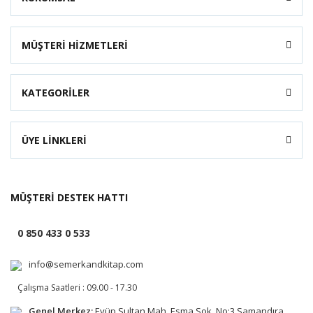
MÜŞTERİ HİZMETLERİ
KATEGORİLER
ÜYE LİNKLERİ
MÜŞTERİ DESTEK HATTI
0 850 433 0 533
info@semerkandkitap.com
Çalışma Saatleri : 09.00 - 17.30
Genel Merkez:
Eyüp Sultan Mah. Esma Sok. No:3 Samandıra