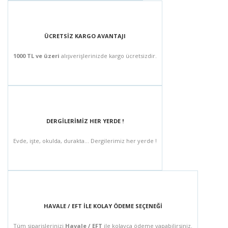
ÜCRETSİZ KARGO AVANTAJI
1000 TL ve üzeri
alışverişlerinizde kargo ücretsizdir.
DERGİLERİMİZ HER YERDE !
Evde, işte, okulda, durakta... Dergilerimiz her yerde !
HAVALE / EFT İLE KOLAY ÖDEME SEÇENEĞİ
Tüm siparişlerinizi
Havale / EFT
ile kolayca ödeme yapabilirsiniz.