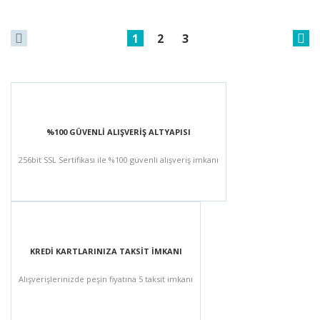
1
2
3
%100 GÜVENLİ ALIŞVERİŞ ALTYAPISI
256bit SSL Sertifikası ile %100 güvenli alışveriş imkanı
KREDİ KARTLARINIZA TAKSİT İMKANI
Alışverişlerinizde peşin fiyatına 5 taksit imkanı