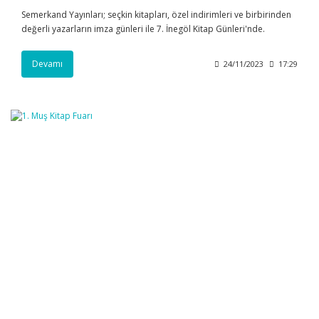
Semerkand Yayınları; seçkin kitapları, özel indirimleri ve birbirinden
değerli yazarların imza günleri ile 7. İnegöl Kitap Günleri'nde.
Devamı
24/11/2023
17:29