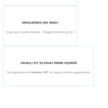
DERGİLERİMİZ HER YERDE !
Evde, işte, okulda, durakta... Dergilerimiz her yerde !
HAVALE / EFT İLE KOLAY ÖDEME SEÇENEĞİ
Tüm siparişlerinizi
Havale / EFT
ile kolayca ödeme yapabilirsiniz.
BÜLTEN