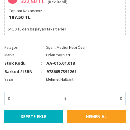
322,50 TL
(Kdv Dahil)
Toplam Kazancınız
107.50 TL
64,50 TL den başlayan taksitlerle!!
Kategori
Siyer
,
Mevlidi Nebi Özel
Marka
Fidan Yayınları
Stok Kodu
AA-015.01.018
Barkod / ISBN
9786057391261
Yazar
Mehmet Nalbant
SEPETE EKLE
HEMEN AL