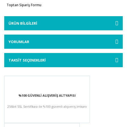
Toptan Sipariş Formu
ÜRÜN BİLGİLERİ
YORUMLAR
TAKSİT SEÇENEKLERİ
%100 GÜVENLİ ALIŞVERİŞ ALTYAPISI
256bit SSL Sertifikası ile %100 güvenli alışveriş imkanı