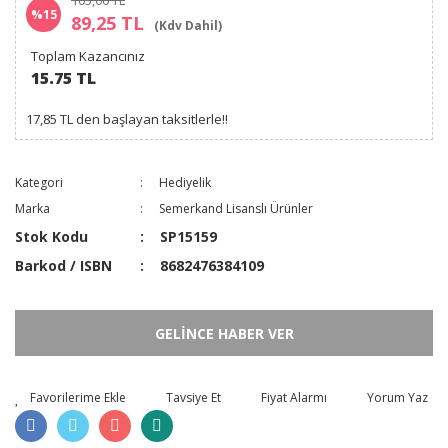
105,00 TL
%15
89,25 TL
(Kdv Dahil)
Toplam Kazancınız
15.75 TL
17,85 TL den başlayan taksitlerle!!
Kategori
Hediyelik
Marka
Semerkand Lisanslı Ürünler
Stok Kodu
SP15159
Barkod / ISBN
8682476384109
GELİNCE HABER VER
Tavsiye Et
Fiyat Alarmı
Yorum Yaz