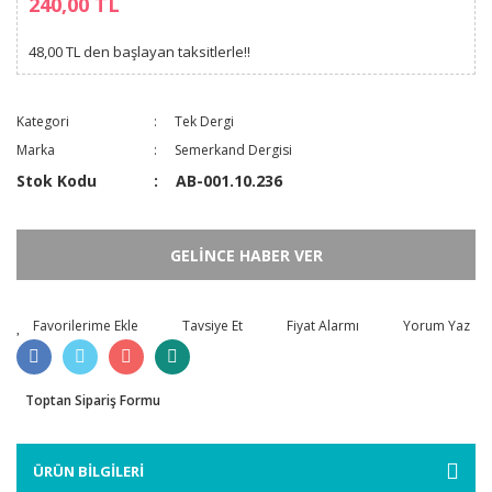
240,00 TL
48,00 TL den başlayan taksitlerle!!
Kategori
Tek Dergi
Marka
Semerkand Dergisi
Stok Kodu
AB-001.10.236
GELİNCE HABER VER
Tavsiye Et
Fiyat Alarmı
Yorum Yaz
Toptan Sipariş Formu
ÜRÜN BİLGİLERİ