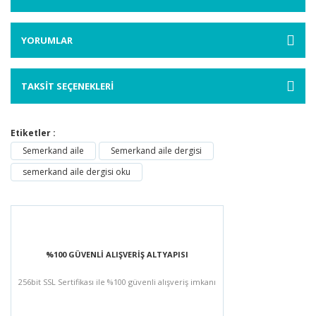
YORUMLAR
TAKSİT SEÇENEKLERİ
Etiketler :
Semerkand aile
Semerkand aile dergisi
semerkand aile dergisi oku
%100 GÜVENLİ ALIŞVERİŞ ALTYAPISI
256bit SSL Sertifikası ile %100 güvenli alışveriş imkanı