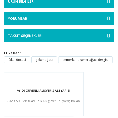
ÜRÜN BİLGİLERİ
YORUMLAR
TAKSİT SEÇENEKLERİ
Etiketler :
Okul öncesi
şeker ağacı
semerkand şeker ağacı dergisi
%100 GÜVENLİ ALIŞVERİŞ ALTYAPISI
256bit SSL Sertifikası ile %100 güvenli alışveriş imkanı