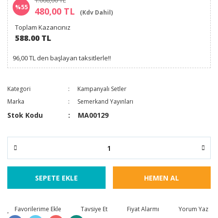
1.068,00 TL
%55
480,00 TL
(Kdv Dahil)
Toplam Kazancınız
588.00 TL
96,00 TL den başlayan taksitlerle!!
Kategori
Kampanyalı Setler
Marka
Semerkand Yayınları
Stok Kodu
MA00129
SEPETE EKLE
HEMEN AL
Tavsiye Et
Fiyat Alarmı
Yorum Yaz