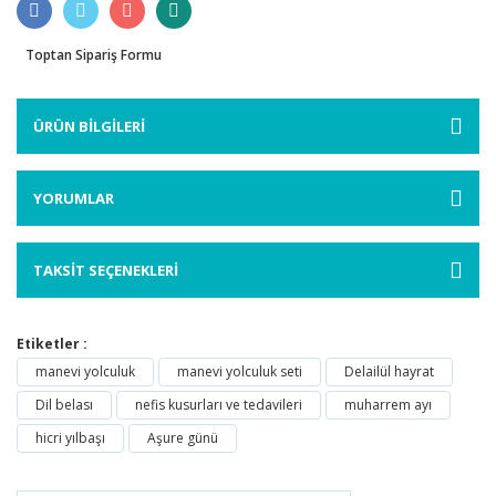
Toptan Sipariş Formu
ÜRÜN BİLGİLERİ
YORUMLAR
TAKSİT SEÇENEKLERİ
Etiketler :
manevi yolculuk
manevi yolculuk seti
Delailül hayrat
Dil belası
nefis kusurları ve tedavileri
muharrem ayı
hicri yılbaşı
Aşure günü