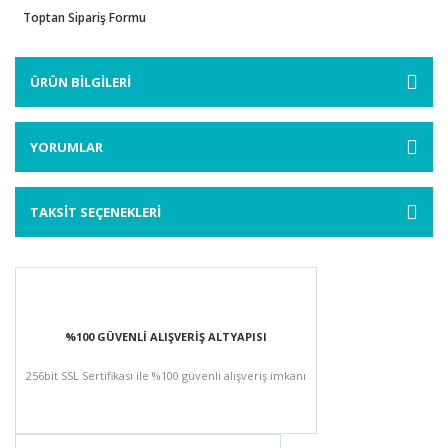
Toptan Sipariş Formu
ÜRÜN BİLGİLERİ
YORUMLAR
TAKSİT SEÇENEKLERİ
%100 GÜVENLİ ALIŞVERİŞ ALTYAPISI
256bit SSL Sertifikası ile %100 güvenli alışveriş imkanı