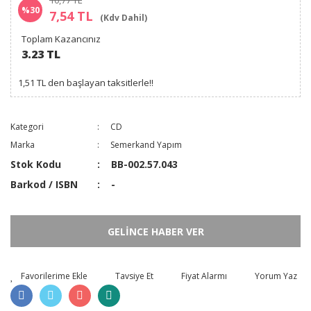
10,77 TL
%30
7,54 TL
(Kdv Dahil)
Toplam Kazancınız
3.23 TL
1,51 TL den başlayan taksitlerle!!
Kategori
CD
Marka
Semerkand Yapım
Stok Kodu
BB-002.57.043
Barkod / ISBN
-
GELİNCE HABER VER
Tavsiye Et
Fiyat Alarmı
Yorum Yaz