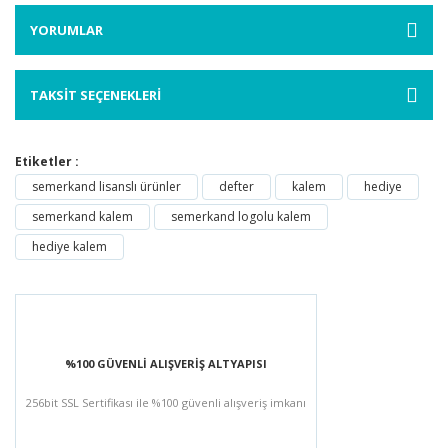
YORUMLAR
TAKSİT SEÇENEKLERİ
Etiketler :
semerkand lisanslı ürünler
defter
kalem
hediye
semerkand kalem
semerkand logolu kalem
hediye kalem
%100 GÜVENLİ ALIŞVERİŞ ALTYAPISI
256bit SSL Sertifikası ile %100 güvenli alışveriş imkanı