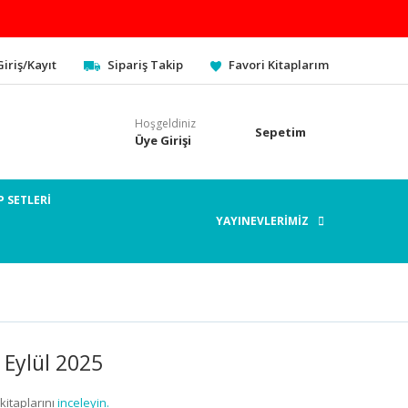
Giriş/Kayıt
Sipariş Takip
Favori Kitaplarım
Hoşgeldiniz
Sepetim
Üye Girişi
P SETLERİ
YAYINEVLERİMİZ
 Eylül 2025
kitaplarını
inceleyin.