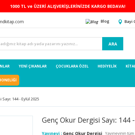
1000 TL ve ÜZERİ ALIŞVERİŞLERİNİZDE KARGO BEDAVA!
Blog
Bayi 
ndkitap.com
ARA
ANLAR
YENİ ÇIKANLAR
ÇOCUKLARA ÖZEL
HEDİYELİK
KİTA
BONELİĞİ
 Sayı: 144 - Eylül 2025
Genç Okur Dergisi Sayı: 144 -
Yayınevi :
Genç Okur Dergisi
Yayınevinin tüm 