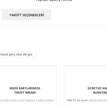
TAKSİT SEÇENEKLERİ
rkand genç okur dergisi
Bu ürüne ilk yorumu siz yapın!
Yorum Yaz
KREDİ KARTLARINIZA
ÜCRETSİZ K
TAKSİT İMKANI
AVANTAJI
şverişlerinizde peşin fiyatına 5 taksit imkanı
1000 TL ve üzeri
alışverişlerini