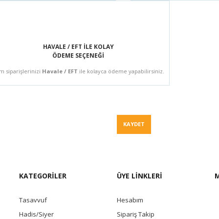
HAVALE / EFT İLE KOLAY
ÖDEME SEÇENEĞİ
m siparişlerinizi
Havale / EFT
ile kolayca ödeme yapabilirsiniz.
Fiyat Teklif
KAYDET
KATEGORİLER
ÜYE LİNKLERİ
M
Tasavvuf
Hesabım
Hadis/Siyer
Sipariş Takip