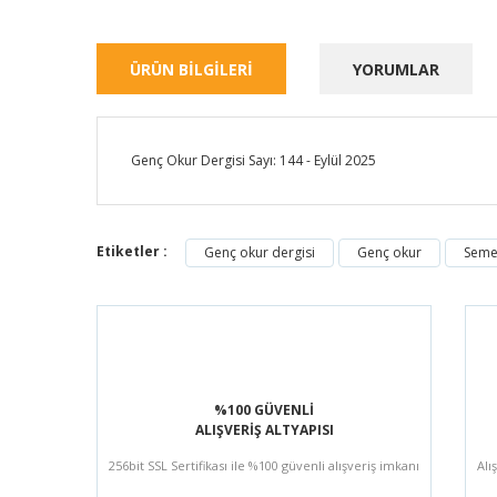
ÜRÜN BİLGİLERİ
YORUMLAR
Genç Okur Dergisi Sayı: 144 - Eylül 2025
Etiketler :
Genç okur dergisi
Genç okur
Seme
%100 GÜVENLİ
ALIŞVERİŞ ALTYAPISI
256bit SSL Sertifikası ile %100 güvenli alışveriş imkanı
Alı