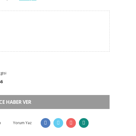
gisi
46
CE HABER VER
ı
Yorum Yaz