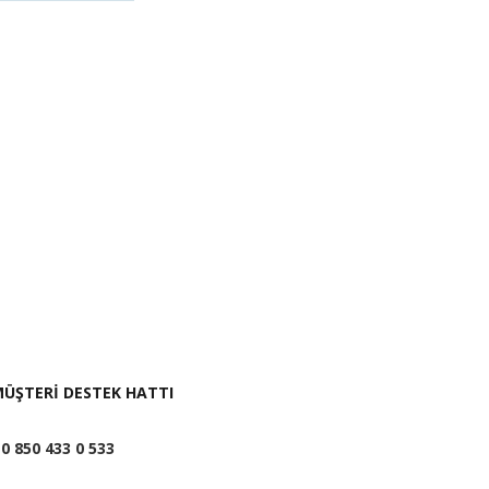
i İste
ÜŞTERİ DESTEK HATTI
0 850 433 0 533