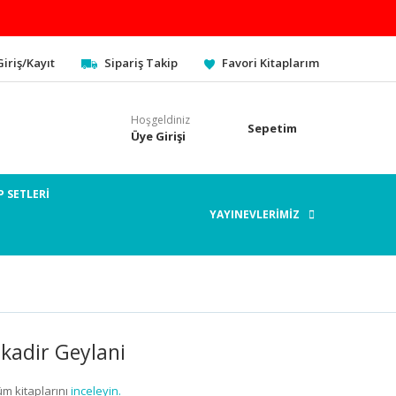
Giriş/Kayıt
Sipariş Takip
Favori Kitaplarım
Hoşgeldiniz
Sepetim
Üye Girişi
P SETLERİ
YAYINEVLERİMİZ
kadir Geylani
üm kitaplarını
inceleyin.