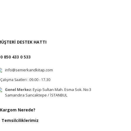
i İste
ÜŞTERİ DESTEK HATTI
0 850 433 0 533
info@semerkandkitap.com
Çalışma Saatleri : 09.00 - 17.30
Genel Merkez:
Eyüp Sultan Mah. Esma Sok. No:3
Samandıra Sancaktepe / İSTANBUL
Kargom Nerede?
Temsilciliklerimiz