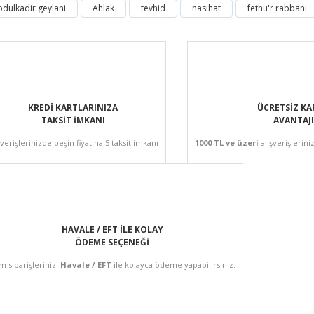
dulkadir geylani
Ahlak
tevhid
nasihat
fethu'r rabbani
me gayet iyi.gönül rahatlığıyla sipariş verebiliyorum.benim için tek güvenilir a
KREDİ KARTLARINIZA
ÜCRETSİZ K
TAKSİT İMKANI
AVANTAJI
şverişlerinizde peşin fiyatına 5 taksit imkanı
1000 TL ve üzeri
alışverişlerini
HAVALE / EFT İLE KOLAY
ÖDEME SEÇENEĞİ
m siparişlerinizi
Havale / EFT
ile kolayca ödeme yapabilirsiniz.