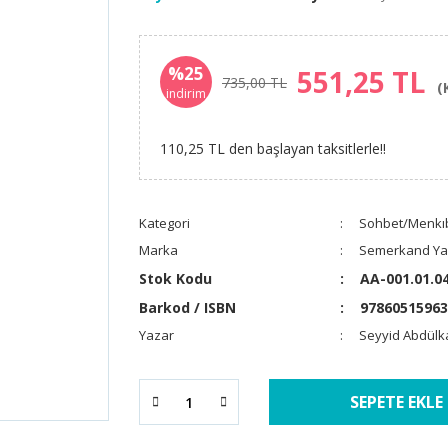
%25
551,25 TL
735,00 TL
(
indirim
110,25 TL den başlayan taksitlerle!!
Kategori
Sohbet/Menkı
Marka
Semerkand Yay
Stok Kodu
AA-001.01.0
Barkod / ISBN
97860515963
Yazar
Seyyid Abdülk
SEPETE EKLE