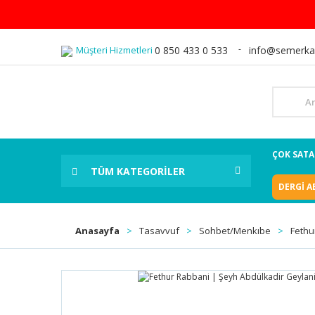
Müşteri Hizmetleri
0 850 433 0 533
info@semerka
ÇOK SAT
TÜM KATEGORİLER
DERGİ A
Anasayfa
Tasavvuf
Sohbet/Menkıbe
Fethu