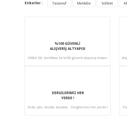
Etiketler :
Tasavvuf
Menkıbe
Sohbet
Ab
ALLAH RAZI OLSUN SİZDEN
Rabbim sizden razı olsun.siparişim zamanında geldi.paketle
H... P... | 10/11/2023
%100 GÜVENLİ
ALIŞVERİŞ ALTYAPISI
256bit SSL Sertifikası ile %100 güvenli alışveriş imkanı
Alı
Yorum Yaz
DERGİLERİMİZ HER
YERDE !
Evde, işte, okulda, durakta... Dergilerimiz her yerde !
Tü