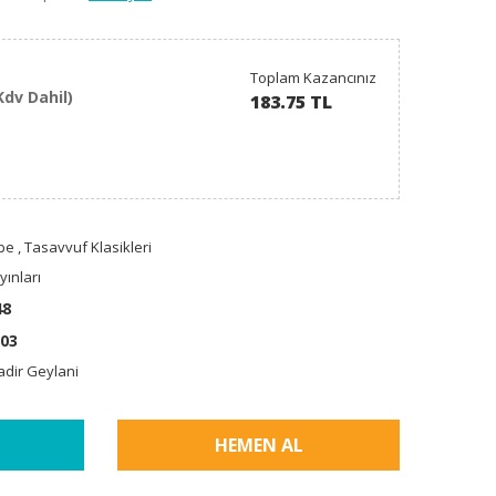
Toplam Kazancınız
Kdv Dahil)
183.75 TL
be
,
Tasavvuf Klasikleri
ınları
48
03
adir Geylani
HEMEN AL