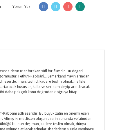
ı
Yorum Yaz
ırda derin izler bırakan sûfî bir âlimdir. Bu değerli
bul görmüştür; Fethu’r-Rabbânî… Semerkand Yayınlarından
lı eserde; iman, tevhid, kadere teslim olmak, nefisle
rtaracak hususlar, kalbi ve sırrı temizleyip arındıracak
ası gibi daha pek çok konu doğrudan doğruya hitap
’r-Rabbânî adlı eseridir. Bu büyük zatın en önemli eseri
r. Altmış iki meclisten oluşan eserin sonunda vefatından
görüldüğü bu eserde; iman, kadere teslim olmak, dünya
ma yolunda atılacak adımlar, ibadetlerin şuurla yapılması