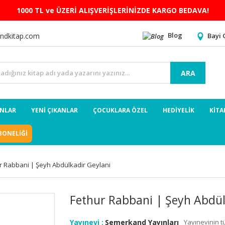
1000 TL ve ÜZERİ ALIŞVERİŞLERİNİZDE KARGO BEDAVA!
Blog
Bayi 
ndkitap.com
ARA
ANLAR
YENİ ÇIKANLAR
ÇOCUKLARA ÖZEL
HEDİYELİK
KİTA
BONELİĞİ
r Rabbani | Şeyh Abdülkadir Geylani
Fethur Rabbani | Şeyh Abdül
Yayınevi :
Semerkand Yayınları
Yayınevinin t