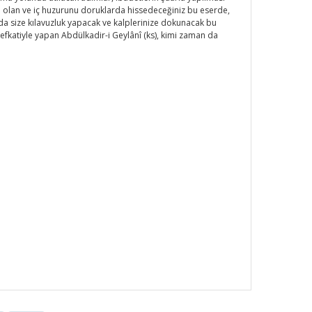
ne olan ve iç huzurunu doruklarda hissedeceğiniz bu eserde,
nda size kılavuzluk yapacak ve kalplerinize dokunacak bu
şefkatiyle yapan Abdülkadir-i Geylânî (ks), kimi zaman da