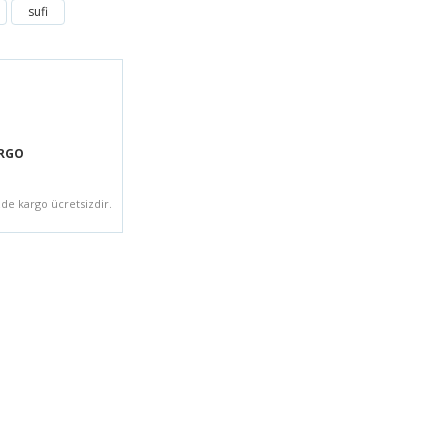
sufi
dressiniz Semerkand Kitap dualarınıza talibim
ARGO
zde kargo ücretsizdir.