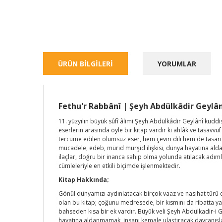
ÜRÜN BİLGİLERİ
YORUMLAR
Fethu'r Rabbânî | Şeyh Abdülkâdir Geylân
11. yüzyılın büyük sûfî âlimi Şeyh Abdülkâdir Geylânî kuddi
eserlerin arasında öyle bir kitap vardır ki ahlâk ve tasav
tercüme edilen ölümsüz eser, hem çeviri dili hem de tasarım
mücadele, edeb, mürid mürşid ilişkisi, dünya hayatına alda
ilaçlar, doğru bir inanca sahip olma yolunda atılacak adıml
cümleleriyle en etkili biçimde işlenmektedir.
Kitap Hakkında;
Gönül dünyamızı aydınlatacak birçok vaaz ve nasihat türü es
olan bu kitap; çoğunu medresede, bir kısmını da ribatta ya
bahseden kısa bir ek vardır. Büyük veli Şeyh Abdülkadir-i 
hayatına aldanmamak, insanı kemale ulaştıracak davranışlar