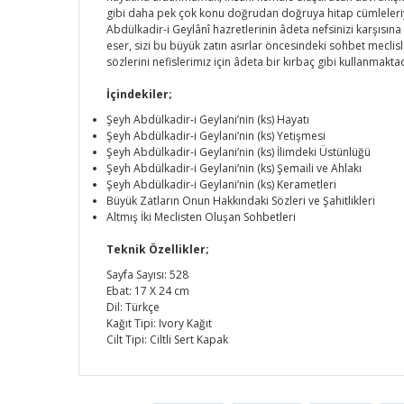
gibi daha pek çok konu doğrudan doğruya hitap cümleleriyle
Abdülkadir-i Geylânî hazretlerinin âdeta nefsinizi karşısın
eser, sizi bu büyük zatın asırlar öncesindeki sohbet meclis
sözlerini nefislerimiz için âdeta bir kırbaç gibi kullanmaktad
İçindekiler;
Şeyh Abdülkadir-i Geylani’nin (ks) Hayatı
Şeyh Abdülkadir-i Geylani’nin (ks) Yetişmesi
Şeyh Abdülkadir-i Geylani’nin (ks) İlimdeki Üstünlüğü
Şeyh Abdülkadir-i Geylani’nin (ks) Şemaili ve Ahlakı
Şeyh Abdülkadir-i Geylani’nin (ks) Kerametleri
Büyük Zatların Onun Hakkındaki Sözleri ve Şahitlikleri
Altmış İki Meclisten Oluşan Sohbetleri
Teknik Özellikler;
Sayfa Sayısı: 528
Ebat: 17 X 24 cm
Dil: Türkçe
Kağıt Tipi: Ivory Kağıt
Cilt Tipi: Ciltli Sert Kapak