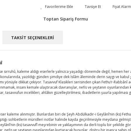
Tavsiye Et
Fiyat Alarm
Toptan Sipariş Formu
TAKSİT SEÇENEKLERİ
î
se sırruhû, kaleme aldığı eserlerle yalnızca yaşadığı dönemde değil, hemen her as
vuf konularında, yazıldığı günden şimdiye dek İslâm âleminde derin saygı ve ka
ı yönüyle dikkat çekiyor. Tasavvuf Klasikleri serisinden çıkan Fethu’r-Rabbânî ad
nmamak, insanı kemale ulaştıracak davranışlar, nefis ve şeytanın oyunlarından ku
ar, tasavvufun incelikleri, ahlâkın güzelleştirilmesi, ibadetlerin şuurla yapılm
er kaleme alınmıştır. Bunlardan biri de Şeyh Abdülkadir-i Geylânî’nin (ks) Fethu
ptığı sohbetlerin müridleri notlar halinde kayda geçirilmesiyle meydana gelmişti
Geylânî’nin (ks) tasavvufî meşrebinin ve yaklaşımının da derli toplu bir şekilde 
, nefis ve şeytanın oyunlarından kurtaracak hususlar, doğru bir inanca sahip ol