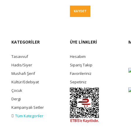
Fiyat Teklif
KAYDET
KATEGORİLER
ÜYE LİNKLERİ
M
Tasavvuf
Hesabım
Hadis/Siyer
Sipariş Takip
Mushafı Şerif
Favorileriniz
Kültür/Edebiyat
Sepetiniz
Çocuk
Dergi
Kampanyalı Setler
Tüm Kategoriler