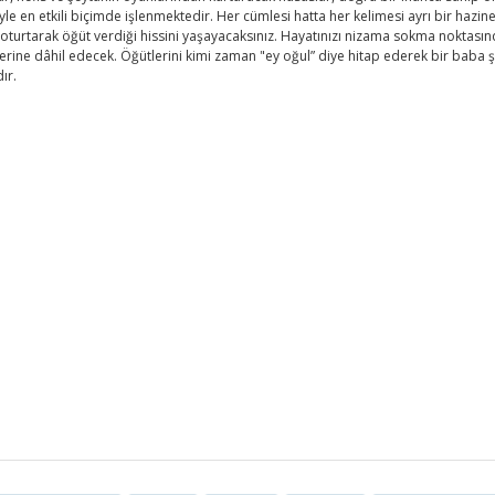
 en etkili biçimde işlenmektedir. Her cümlesi hatta her kelimesi ayrı bir hazi
a oturtarak öğüt verdiği hissini yaşayacaksınız. Hayatınızı nizama sokma noktası
lerine dâhil edecek. Öğütlerini kimi zaman "ey oğul” diye hitap ederek bir baba 
ır.