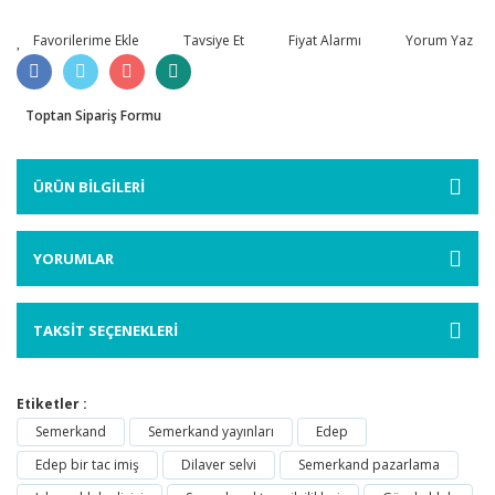
Tavsiye Et
Fiyat Alarmı
Yorum Yaz
Toptan Sipariş Formu
ÜRÜN BİLGİLERİ
YORUMLAR
TAKSİT SEÇENEKLERİ
Etiketler :
Semerkand
Semerkand yayınları
Edep
Edep bir tac imiş
Dilaver selvi
Semerkand pazarlama