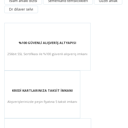
Islam ahlakı dizisi
Semerkand temsilcilikleri
Güzel ahlak
Dr dilaver selvi
%100 GÜVENLİ ALIŞVERİŞ ALTYAPISI
256bit SSL Sertifikası ile %100 güvenli alışveriş imkanı
KREDİ KARTLARINIZA TAKSİT İMKANI
Alışverişlerinizde peşin fiyatına 5 taksit imkanı