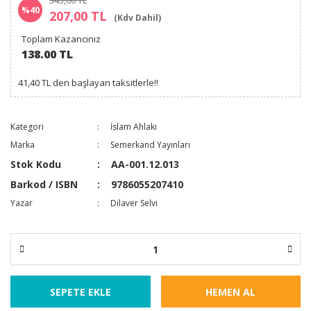
345,00 TL
%40
207,00 TL
(Kdv Dahil)
Toplam Kazancınız
138.00 TL
41,40 TL den başlayan taksitlerle!!
Kategori
İslam Ahlakı
Marka
Semerkand Yayınları
Stok Kodu
AA-001.12.013
Barkod / ISBN
9786055207410
Yazar
Dilaver Selvi
SEPETE EKLE
HEMEN AL