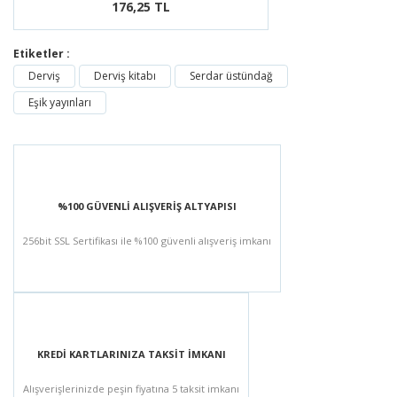
176,25 TL
Etiketler :
Derviş
Derviş kitabı
Serdar üstündağ
Eşik yayınları
%100 GÜVENLİ ALIŞVERİŞ ALTYAPISI
256bit SSL Sertifikası ile %100 güvenli alışveriş imkanı
KREDİ KARTLARINIZA TAKSİT İMKANI
Alışverişlerinizde peşin fiyatına 5 taksit imkanı