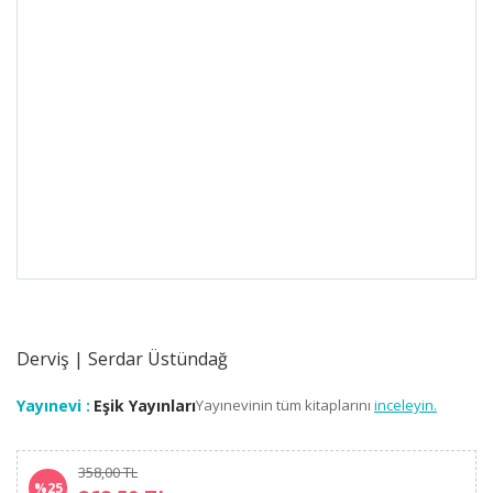
Derviş | Serdar Üstündağ
Yayınevi :
Eşik Yayınları
Yayınevinin tüm kitaplarını
inceleyin.
358,00 TL
%25