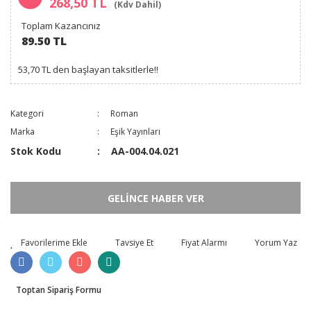
268,50 TL
(Kdv Dahil)
Toplam Kazancınız
89.50 TL
53,70 TL den başlayan taksitlerle!!
Kategori
Roman
Marka
Eşik Yayınları
Stok Kodu
AA-004.04.021
GELİNCE HABER VER
Tavsiye Et
Fiyat Alarmı
Yorum Yaz
Toptan Sipariş Formu