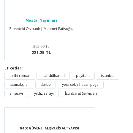
Mostar Yayınları
Zirvedeki Osmanlı | Mehmet Fatişoğlu
295,00 TL
221,25 TL
Etiketler :
tarihi roman
ıı.abdülhamid
payitaht
istanbul
tapınakçılar
darbe
yedi sekiz hasan paşa
ali suavi
yıldız sarayı
İstihbarat Servisleri
%100 GÜVENLİ ALIŞVERİŞ ALTYAPISI