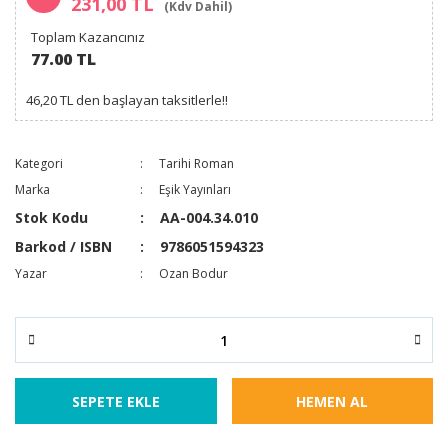
231,00 TL
(Kdv Dahil)
Toplam Kazancınız
77.00 TL
46,20 TL den başlayan taksitlerle!!
Kategori
Tarihi Roman
Marka
Eşik Yayınları
Stok Kodu
AA-004.34.010
Barkod / ISBN
9786051594323
Yazar
Ozan Bodur
SEPETE EKLE
HEMEN AL