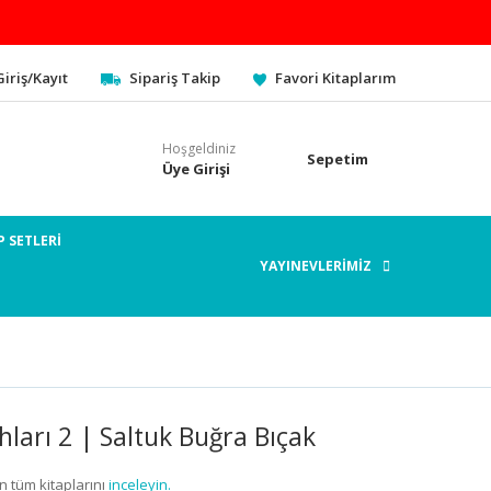
Giriş/Kayıt
Sipariş Takip
Favori Kitaplarım
Hoşgeldiniz
Sepetim
Üye Girişi
P SETLERİ
YAYINEVLERİMİZ
hları 2 | Saltuk Buğra Bıçak
n tüm kitaplarını
inceleyin.