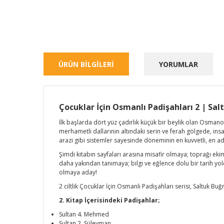
ÜRÜN BİLGİLERİ
YORUMLAR
Çocuklar İçin Osmanlı Padişahları 2 | Sal
İlk başlarda dört yüz çadırlık küçük bir beylik olan Osmano
merhametli dallarının altındaki serin ve ferah gölgede, ins
arazi gibi sistemler sayesinde döneminin en kuvvetli, en adal
Şimdi kitabın sayfaları arasına misafir olmaya; toprağı eki
daha yakından tanımaya; bilgi ve eğlence dolu bir tarih yolc
olmaya aday!
2 ciltlik Çocuklar İçin Osmanlı Padişahları serisi, Saltuk Bu
2. Kitap İçerisindeki Padişahlar;
Sultan 4. Mehmed
Sultan 2. Süleyman