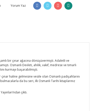
ı
Yorum Yaz
şamlı bir çınar ağacına dönüşüvermişti. Adaletli ve
ıştı. Osmanlı Devleti, ahilik, vakıf, medrese ve tımarlı
atını kurmayı başarabilmişti.
ir çınar haline gelmesine vesile olan Osmanlı padişahlarını
bulmacalarla da bu seri, ilk Osmanlı Tarihi kitaplarınız
Yayınları’ndan çıktı.