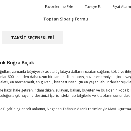
Tavsiye Et
Fiyat Alarm
Toptan Sipariş Formu
TAKSİT SEÇENEKLERİ
tuk Buğra Bıçak
ğulları, zamanla büyüyerek adeta üç kıtaya dallarını uzatan sağlam, köklü ve ihti
anlar 600 seneden daha uzun bir zaman dilimi barış, huzur ve emniyet içinde yaşam
etli, en merhametli, en güvenli, kısacası insan için en yaşanılabilir devlet teşkil
me hazır hale getiren, fidanı diken, sulayan, bakan, büyüten ve bu fidanın koca b
uluğuna çıkmaya ne dersiniz? İçerisindeki hap bilgilerle ve kitapların sonundaki 
ğra Bıçak’ın eğlenceli anlatımı, Nagehan Taflan’ın özenli resimleriyle Mavi Uçurtma 