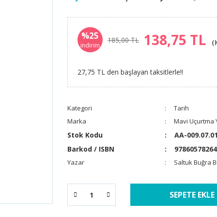
%25
138,75 TL
185,00 TL
(
indirim
27,75 TL den başlayan taksitlerle!!
Kategori
Tarih
Marka
Mavi Uçurtma Y
Stok Kodu
AA-009.07.0
Barkod / ISBN
97860578264
Yazar
Saltuk Buğra B
SEPETE EKLE