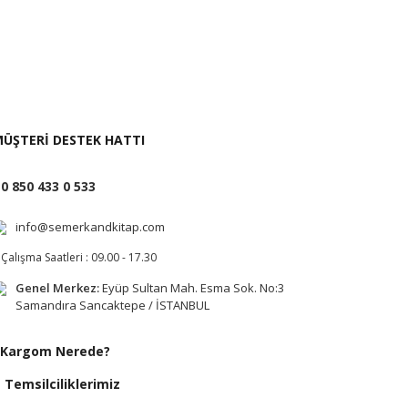
i İste
ÜŞTERİ DESTEK HATTI
0 850 433 0 533
info@semerkandkitap.com
Çalışma Saatleri : 09.00 - 17.30
Genel Merkez:
Eyüp Sultan Mah. Esma Sok. No:3
Samandıra Sancaktepe / İSTANBUL
Kargom Nerede?
Temsilciliklerimiz