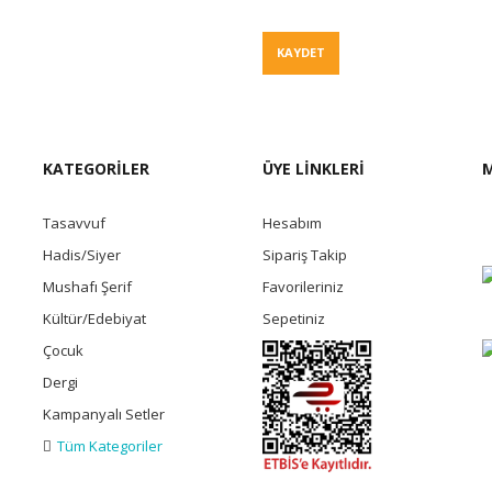
Fiyat Teklif
KAYDET
KATEGORİLER
ÜYE LİNKLERİ
M
Tasavvuf
Hesabım
Hadis/Siyer
Sipariş Takip
Mushafı Şerif
Favorileriniz
Kültür/Edebiyat
Sepetiniz
Çocuk
Dergi
Kampanyalı Setler
Tüm Kategoriler