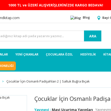
1000 TL ve ÜZERİ ALIŞVERİŞLERİNİZDE KARGO BEDAVA!
Blog
Bayi 
ndkitap.com
ARA
ANLAR
YENİ ÇIKANLAR
ÇOCUKLARA ÖZEL
HEDİYELİK
KİTA
BONELİĞİ
Çocuklar İçin Osmanlı Padişahları 2 | Saltuk Buğra Bıçak
Çocuklar İçin Osmanlı Padişa
Yayınevi :
Mavi Uçurtma Yayınları
Yayınevini