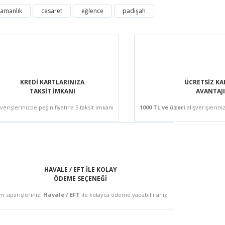
ramanlık
cesaret
eğlence
padişah
Bu ürüne ilk yorumu siz yapın!
Yorum Yaz
KREDİ KARTLARINIZA
ÜCRETSİZ K
TAKSİT İMKANI
AVANTAJI
şverişlerinizde peşin fiyatına 5 taksit imkanı
1000 TL ve üzeri
alışverişlerini
HAVALE / EFT İLE KOLAY
ÖDEME SEÇENEĞİ
m siparişlerinizi
Havale / EFT
ile kolayca ödeme yapabilirsiniz.