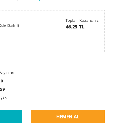
Toplam Kazancınız
Kdv Dahil)
46.25 TL
ayınları
10
59
ıçak
HEMEN AL