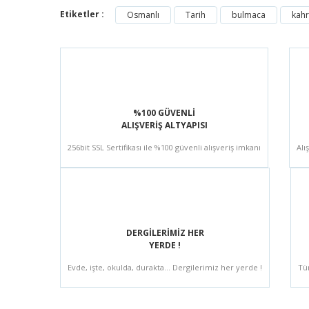
Etiketler :
Osmanlı
Tarih
bulmaca
kah
%100 GÜVENLİ
ALIŞVERİŞ ALTYAPISI
256bit SSL Sertifikası ile %100 güvenli alışveriş imkanı
Alı
DERGİLERİMİZ HER
YERDE !
Evde, işte, okulda, durakta... Dergilerimiz her yerde !
Tü