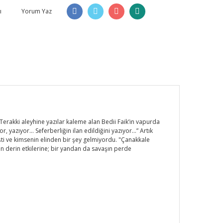
ı
Yorum Yaz
e Terakki aleyhine yazılar kaleme alan Bedii Faik’in vapurda
r, yazıyor… Seferberliğin ilan edildiğini yazıyor…” Artık
işti ve kimsenin elinden bir şey gelmiyordu. "Çanakkale
n derin etkilerine; bir yandan da savaşın perde