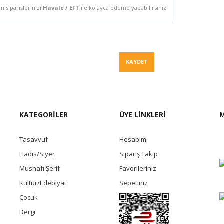
m siparişlerinizi
Havale / EFT
ile kolayca ödeme yapabilirsiniz.
Fiyat Teklif
KAYDET
KATEGORİLER
ÜYE LİNKLERİ
M
Tasavvuf
Hesabım
Hadis/Siyer
Sipariş Takip
Mushafı Şerif
Favorileriniz
Kültür/Edebiyat
Sepetiniz
Çocuk
Dergi