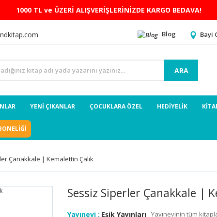
1000 TL ve ÜZERİ ALIŞVERİŞLERİNİZDE KARGO BEDAVA!
Blog
Bayi 
ndkitap.com
ARA
ANLAR
YENİ ÇIKANLAR
ÇOCUKLARA ÖZEL
HEDİYELİK
KİTA
BONELİĞİ
ler Çanakkale | Kemalettin Çalık
Sessiz Siperler Çanakkale | K
Yayınevi :
Eşik Yayınları
Yayınevinin tüm kitapla