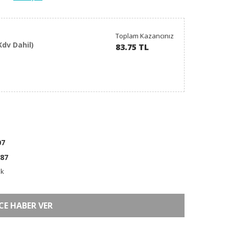
Toplam Kazancınız
Kdv Dahil)
83.75 TL
07
87
ık
CE HABER VER