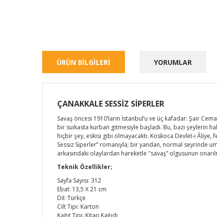
ÜRÜN BİLGİLERİ
YORUMLAR
ÇANAKKALE SESSİZ SİPERLER
Savaş öncesi 1910’ların İstanbul’u ve üç kafadar: Şair Cemal
bir suikasta kurban gitmesiyle başladı. Bu, bazı şeylerin ha
hiçbir şey, eskisi gibi olmayacaktı. Koskoca Devlet-i Âliye
Sessiz Siperler” romanıyla; bir yandan, normal seyrinde u
arkasındaki olaylardan hareketle "savaş” olgusunun onarılm
Teknik Özellikler;
Sayfa Sayısı: 312
Ebat: 13,5 X 21 cm
Dil: Türkçe
Cilt Tipi: Karton
Kağıt Tipi: Kitap Kağıdı