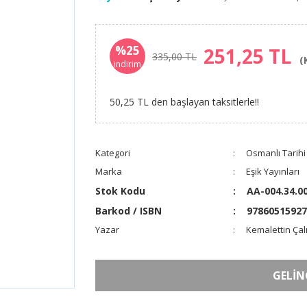
%25
251,25 TL
335,00 TL
(
indirim
50,25 TL den başlayan taksitlerle!!
Kategori
Osmanlı Tarihi
Marka
Eşik Yayınları
Stok Kodu
AA-004.34.0
Barkod / ISBN
97860515927
Yazar
Kemalettin Çal
GELİN