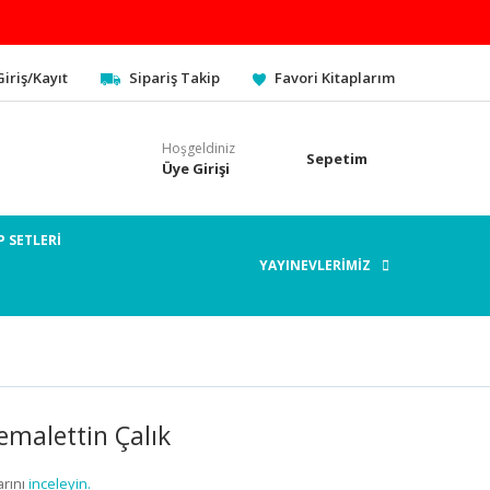
Giriş/Kayıt
Sipariş Takip
Favori Kitaplarım
Hoşgeldiniz
Sepetim
Üye Girişi
P SETLERİ
YAYINEVLERİMİZ
emalettin Çalık
rını
inceleyin.