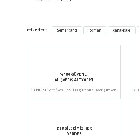
Etiketler :
Semerkand
Roman
çanakkale
%100 GÜVENLİ
ALIŞVERİŞ ALTYAPISI
256bit SSL Sertifikası ile %100 güvenli alışveriş imkanı
Alı
DERGİLERİMİZ HER
YERDE !