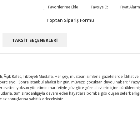
Tavsiye Et
Fiyat Alarm
Toptan Sipariş Formu
TAKSİT SEÇENEKLERİ
i, Âşık Rafet, Tıbbiyeli Mustafa. Her şey, müstear isimlerle gazetelerde İttihat v
bercisiydi. Sonra İstanbul ahalisi bir gün, müvezzi çocuktan duydu haberi: "Yazıyo
, ferasetten yoksun yönetimin marifetiyle göz göre göre alevlerin içine sürüklenm
mutlarla, tüm sıradanlığıyla devam eden hayatlara bomba gibi düşen seferberliği
az sonuçlarına şahitlik edeceksiniz.