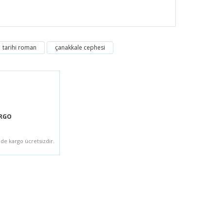
tarihi roman
çanakkale cephesi
ARGO
zde kargo ücretsizdir.