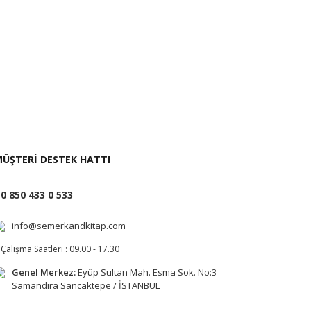
i İste
ÜŞTERİ DESTEK HATTI
0 850 433 0 533
info@semerkandkitap.com
Çalışma Saatleri : 09.00 - 17.30
Genel Merkez:
Eyüp Sultan Mah. Esma Sok. No:3
Samandıra Sancaktepe / İSTANBUL