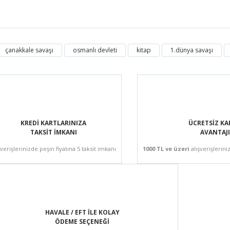
çanakkale savaşı
osmanlı devleti
kitap
1.dünya savaşı
Bu ürüne ilk yorumu siz yapın!
Yorum Yaz
KREDİ KARTLARINIZA
ÜCRETSİZ K
TAKSİT İMKANI
AVANTAJI
şverişlerinizde peşin fiyatına 5 taksit imkanı
1000 TL ve üzeri
alışverişlerini
HAVALE / EFT İLE KOLAY
ÖDEME SEÇENEĞİ