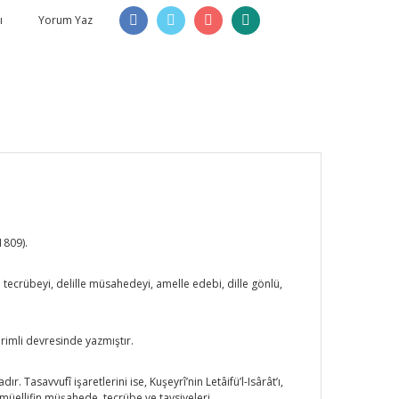
ı
Yorum Yaz
/1809).
ille tecrübeyi, delille müsahedeyi, amelle edebi, dille gönlü,
erimli devresinde yazmıştır.
. Tasavvufî işaretlerini ise, Kuşeyrî’nin Letâifü’l-Isârât’ı,
, müellifin müşahede, tecrübe ve tavsiyeleri