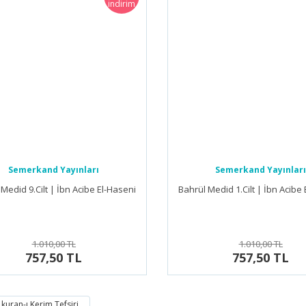
indirim
Semerkand Yayınları
Semerkand Yayınları
Medid 9.Cilt | İbn Acibe El-Haseni
Bahrül Medid 1.Cilt | İbn Acibe
1.010,00 TL
1.010,00 TL
757,50 TL
757,50 TL
kuran-ı Kerim Tefsiri