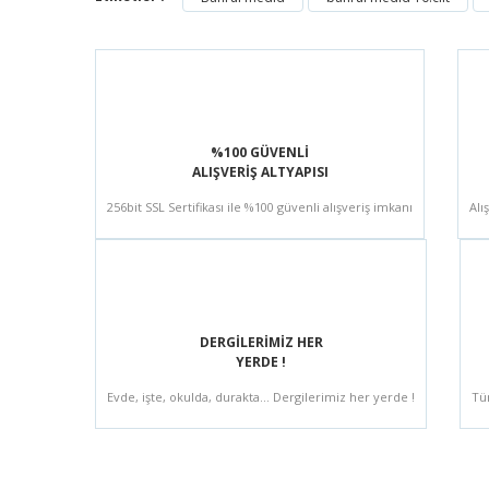
%100 GÜVENLİ
ALIŞVERİŞ ALTYAPISI
256bit SSL Sertifikası ile %100 güvenli alışveriş imkanı
Alı
DERGİLERİMİZ HER
YERDE !
Evde, işte, okulda, durakta... Dergilerimiz her yerde !
Tü