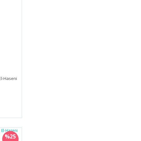
 El-Haseni
%25