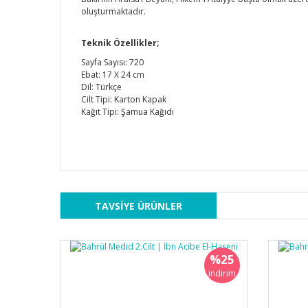
oluşturmaktadır.
Teknik Özellikler;
Sayfa Sayısı: 720
Ebat: 17 X 24 cm
Dil: Türkçe
Cilt Tipi: Karton Kapak
Kağıt Tipi: Şamua Kağıdı
TAVSİYE ÜRÜNLER
Fiyat uygun
%25
Kalınlığına göre fiyat gayet uygun
indirim
Seyit Ahmet Öcal | 28/06/2015