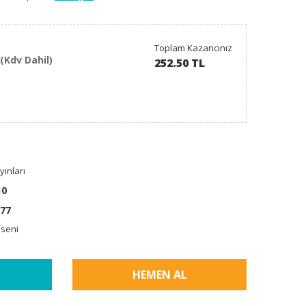
Toplam Kazancınız
(Kdv Dahil)
252.50 TL
ınları
10
77
aseni
HEMEN AL