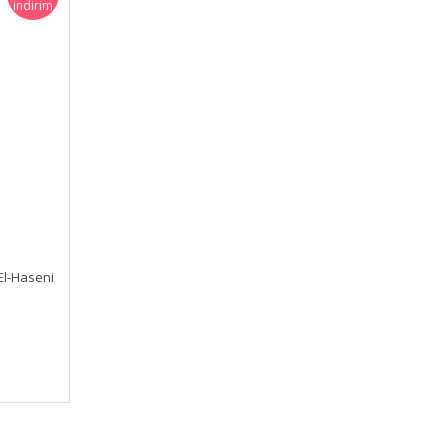
indirim
 El-Haseni