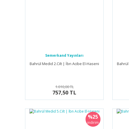
Yorum Yaz
Semerkand Yayınları
Bahrül Medid 2.Cilt | İbn Acibe El-Haseni
Bahrül 
1.010,00 TL
757,50 TL
%25
indirim