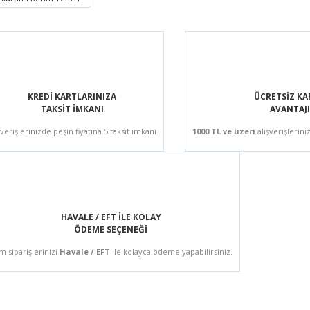
KREDİ KARTLARINIZA
ÜCRETSİZ K
TAKSİT İMKANI
AVANTAJI
şverişlerinizde peşin fiyatına 5 taksit imkanı
1000 TL ve üzeri
alışverişlerini
HAVALE / EFT İLE KOLAY
ÖDEME SEÇENEĞİ
m siparişlerinizi
Havale / EFT
ile kolayca ödeme yapabilirsiniz.