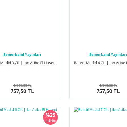
Semerkand Yayınları
Semerkand Yayınları
Medid 3.Cilt | İbn Acibe El-Haseni
Bahrül Medid 4.Cilt | İbn Acibe
1.010,00 TL
1.010,00 TL
757,50 TL
757,50 TL
%25
indirim