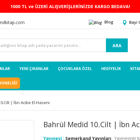
1000 TL ve ÜZERİ ALIŞVERİŞLERİNİZDE KARGO BEDAVA!
Blog
Bayi 
ndkitap.com
ARA
ANLAR
YENİ ÇIKANLAR
ÇOCUKLARA ÖZEL
HEDİYELİK
KİTA
BONELİĞİ
.Cilt | İbn Acibe El-Haseni
Bahrül Medid 10.Cilt | İbn Ac
Yayınevi :
Semerkand Yayınları
Yayınevinin t