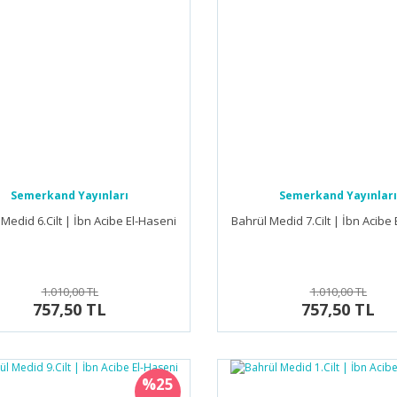
Semerkand Yayınları
Semerkand Yayınları
Medid 6.Cilt | İbn Acibe El-Haseni
Bahrül Medid 7.Cilt | İbn Acibe
1.010,00 TL
1.010,00 TL
757,50 TL
757,50 TL
%25