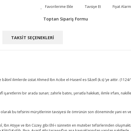
Tavsiye Et
Fiyat Alarm
Toptan Sipariş Formu
TAKSİT SEÇENEKLERİ
 ve bâtınî ilimlerde üstat Ahmed Ibn Acibe el-Hasenî es-Sâzelî (k.s) ’ye aittir. (1124
ufî işaretlerini bir arada sunan; zahirle batını, şeriatla hakikati, ilimle irfanı, nak
it olarak bu tefsirini mürşitlerinin tavsiyesi ile ömrünün son döneminde yani en v
bî, Ibn Atiyye ve Ibn Cüzey gibi Ehl-i sünnetin en muteber tefsirlerinden oluşmaktadır
 Kûtü’l-Kulûb, Ihya, Avarif gibi tasavvuf’un ana kaynaklarından yapılan nakillerle