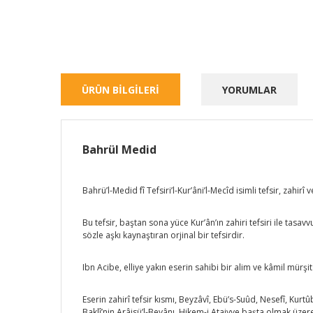
ÜRÜN BİLGİLERİ
YORUMLAR
Bahrül Medid
Bahrü’l-Medid fî Tefsiri’l-Kur’âni’l-Mecîd isimli tefsir, zahirî
Bu tefsir, baştan sona yüce Kur’ân’ın zahiri tefsiri ile tasavv
sözle aşkı kaynaştıran orjinal bir tefsirdir.
Ibn Acibe, elliye yakın eserin sahibi bir alim ve kâmil mürş
Eserin zahirî tefsir kısmı, Beyzâvî, Ebü’s-Suûd, Nesefî, Kurtû
Baklî’nin Arâisü’l-Beyânı, Hikem-i Ataiyye başta olmak üzere