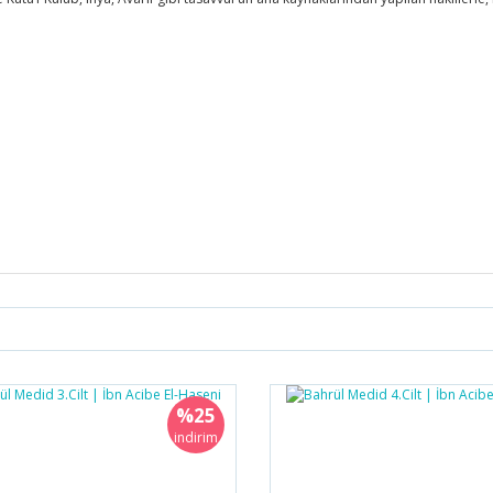
%25
indirim