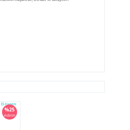
%25
indirim