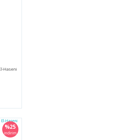
 El-Haseni
%25
indirim