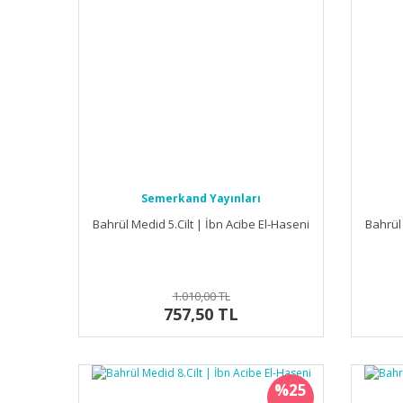
Semerkand Yayınları
Bahrül Medid 5.Cilt | İbn Acibe El-Haseni
Bahrül 
1.010,00 TL
757,50 TL
%25