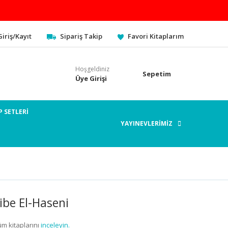
Giriş/Kayıt
Sipariş Takip
Favori Kitaplarım
Hoşgeldiniz
Sepetim
Üye Girişi
P SETLERİ
YAYINEVLERİMİZ
ibe El-Haseni
üm kitaplarını
inceleyin.