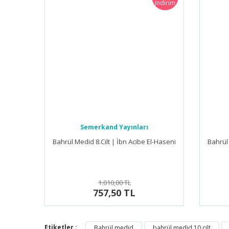
indirim
Semerkand Yayınları
Bahrül Medid 8.Cilt | İbn Acibe El-Haseni
Bahrül 
1.010,00 TL
757,50 TL
Etiketler :
Bahrül medid
bahrül medid 10.cilt