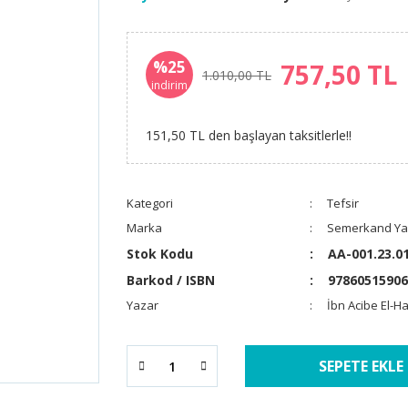
%25
757,50 TL
1.010,00 TL
indirim
151,50 TL den başlayan taksitlerle!!
Kategori
Tefsir
Marka
Semerkand Yay
Stok Kodu
AA-001.23.0
Barkod / ISBN
97860515906
Yazar
İbn Acibe El-H
SEPETE EKLE