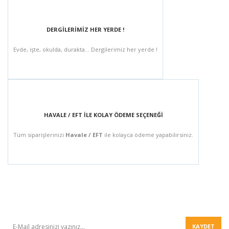
DERGİLERİMİZ HER YERDE !
Evde, işte, okulda, durakta... Dergilerimiz her yerde !
HAVALE / EFT İLE KOLAY ÖDEME SEÇENEĞİ
Tüm siparişlerinizi
Havale / EFT
ile kolayca ödeme yapabilirsiniz.
BÜLTEN
KAYDET