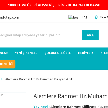
1000 TL ve ÜZERİ ALIŞVERİŞLERİNİZDE KARGO BEDAVA!
Blog
Bayi 
ndkitap.com
ARA
ANLAR
YENİ ÇIKANLAR
ÇOCUKLARA ÖZEL
HEDİYELİK
KİTA
BONELİĞİ
Alemlere Rahmet Hz.Muhammed Külliyatı 4.Cilt
Alemlere Rahmet Hz.Muhamme
Yayınevi :
Alemlere Rahmet Külliyatı
Yayıne