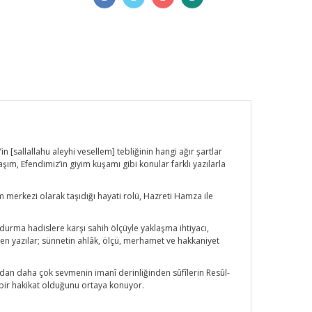
[sallallahu aleyhi vesellem] tebliğinin hangi ağır şartlar
şım, Efendimiz’in giyim kuşamı gibi konular farklı yazılarla
lim merkezi olarak taşıdığı hayati rolü, Hazreti Hamza ile
urma hadislere karşı sahih ölçüyle yaklaşma ihtiyacı,
enen yazılar; sünnetin ahlâk, ölçü, merhamet ve hakkaniyet
adan daha çok sevmenin imanî derinliğinden sûfîlerin Resûl-
 bir hakikat olduğunu ortaya konuyor.