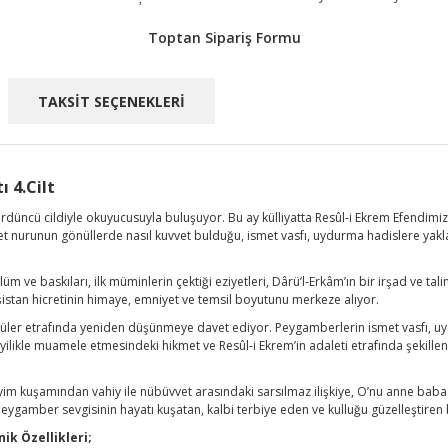
Toptan Sipariş Formu
TAKSİT SEÇENEKLERİ
 4.Cilt
cü cildiyle okuyucusuyla buluşuyor. Bu ay külliyatta Resûl-i Ekrem Efendimiz’in 
vet nurunun gönüllerde nasıl kuvvet bulduğu, ismet vasfı, uydurma hadislere yakla
ulüm ve baskıları, ilk müminlerin çektiği eziyetleri, Dârü’l-Erkâm’ın bir irşad ve ta
istan hicretinin himaye, emniyet ve temsil boyutunu merkeze alıyor.
üler etrafında yeniden düşünmeye davet ediyor. Peygamberlerin ismet vasfı, uyd
 iyilikle muamele etmesindeki hikmet ve Resûl-i Ekrem’in adaleti etrafında şekill
yim kuşamından vahiy ile nübüvvet arasındaki sarsılmaz ilişkiye, O’nu anne bab
ygamber sevgisinin hayatı kuşatan, kalbi terbiye eden ve kulluğu güzelleştiren
k Özellikleri;