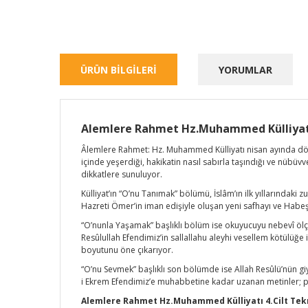
ÜRÜN BİLGİLERİ
YORUMLAR
Alemlere Rahmet Hz.Muhammed Külliyatı
Âlemlere Rahmet: Hz. Muhammed Külliyatı nisan ayında dördün
içinde yeşerdiği, hakikatin nasıl sabırla taşındığı ve nübüv
dikkatlere sunuluyor.
Külliyat’ın “O’nu Tanımak” bölümü, İslâm’ın ilk yıllarındaki z
Hazreti Ömer’in iman edişiyle oluşan yeni safhayı ve Habeş
“O’nunla Yaşamak” başlıklı bölüm ise okuyucuyu nebevî ölç
Resûlullah Efendimiz’in sallallahu aleyhi vesellem kötülüğe
boyutunu öne çıkarıyor.
“O’nu Sevmek” başlıklı son bölümde ise Allah Resûlü’nün gi
i Ekrem Efendimiz’e muhabbetine kadar uzanan metinler; pe
Alemlere Rahmet Hz.Muhammed Külliyatı 4.Cilt Tekni