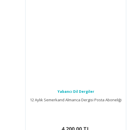
Yabancı Dil Dergiler
12 Aylık Semerkand Almanca Dergisi Posta Aboneliği
4.200,00 TL