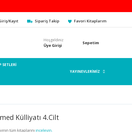
Giriş/Kayıt
Sipariş Takip
Favori Kitaplarım
Hoşgeldiniz
Sepetim
Üye Girişi
P SETLERİ
YAYINEVLERİMİZ
d Külliyatı 4.Cilt
vinin tüm kitaplarını
inceleyin.