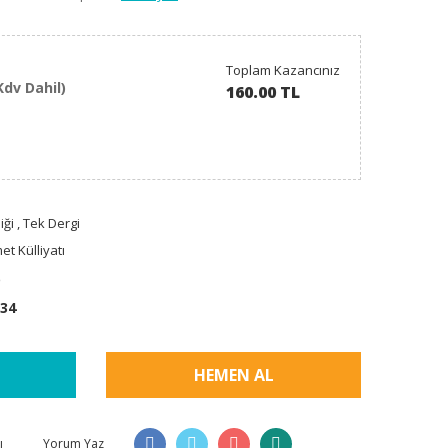
Toplam Kazancınız
Kdv Dahil)
160.00 TL
iği
,
Tek Dergi
t Külliyatı
5
34
HEMEN AL
ı
Yorum Yaz