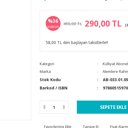
%36
290,00 TL
450,00 TL
(
indirim
58,00 TL den başlayan taksitlerle!!
Kategori
Külliyat Abonel
Marka
Alemlere Rahme
Stok Kodu
AB-033.01.0
Barkod / ISBN
97860515970
SEPETE EKLE
Tavsiye Et
Fiyat Alarm