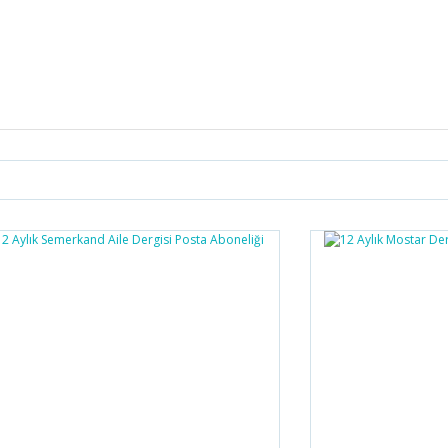
Bu ürüne ilk yorumu siz yapın!
Yorum Yaz