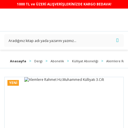
1000 TL ve ÜZERİ ALIŞVERİŞLERİNİZDE KARGO BEDAVA!
Anasayfa
Dergi
Abonelik
Külliyat Aboneliği
Alemlere Rahm
YENİ