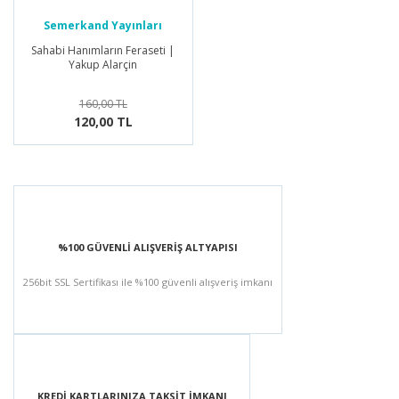
Semerkand Yayınları
Sahabi Hanımların Feraseti |
Yakup Alarçin
160,00 TL
120,00 TL
%100 GÜVENLİ ALIŞVERİŞ ALTYAPISI
256bit SSL Sertifikası ile %100 güvenli alışveriş imkanı
KREDİ KARTLARINIZA TAKSİT İMKANI