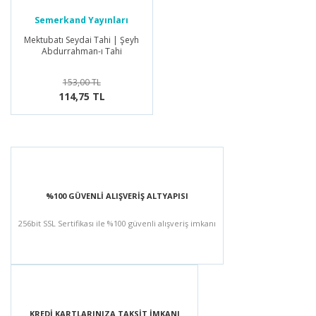
Semerkand Yayınları
Mektubatı Seydai Tahi | Şeyh
Abdurrahman-ı Tahi
153,00 TL
114,75 TL
%100 GÜVENLİ ALIŞVERİŞ ALTYAPISI
256bit SSL Sertifikası ile %100 güvenli alışveriş imkanı
KREDİ KARTLARINIZA TAKSİT İMKANI