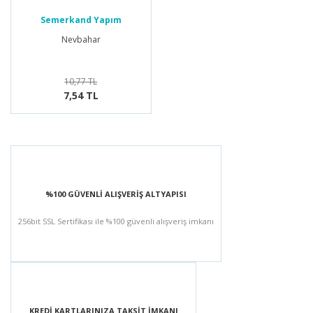
Semerkand Yapım
Nevbahar
10,77 TL
7,54 TL
%100 GÜVENLİ ALIŞVERİŞ ALTYAPISI
256bit SSL Sertifikası ile %100 güvenli alışveriş imkanı
KREDİ KARTLARINIZA TAKSİT İMKANI