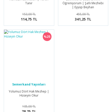
Tanır
Öğreniyorum | Şafii Mezhebi
| Eyyüp Beyhan
153,00 TL
455,00 TL
114,75 TL
341,25 TL
%25
Semerkand Yayınları
Yolumuz Dört Hak Mezhep |
Hüseyin Okur
105,00 TL
78,75 TL