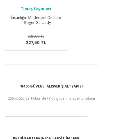
Timaş Yayınları
İnsanlığın Medeniyet Destanı
| Roger Garaudy
325,00 TL
227,50 TL
%100 GÜVENLİ ALIŞVERİŞ ALTYAPISI
256bit SSL Sertifikası ile %100 güvenli alışveriş imkanı
KREDİ KARTLARINIZA TAKSİT İMKANI