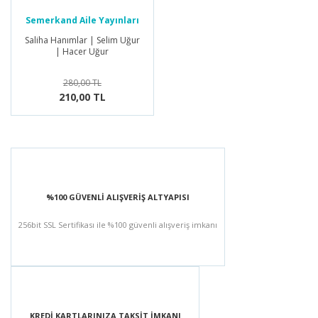
Semerkand Aile Yayınları
Saliha Hanımlar | Selim Uğur
| Hacer Uğur
280,00 TL
210,00 TL
%100 GÜVENLİ ALIŞVERİŞ ALTYAPISI
256bit SSL Sertifikası ile %100 güvenli alışveriş imkanı
KREDİ KARTLARINIZA TAKSİT İMKANI