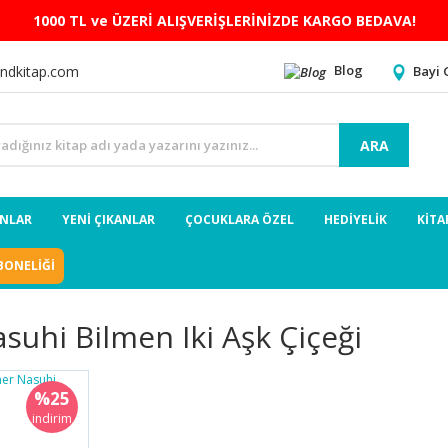
1000 TL ve ÜZERİ ALIŞVERİŞLERİNİZDE KARGO BEDAVA!
Blog
Bayi 
ndkitap.com
ARA
ANLAR
YENİ ÇIKANLAR
ÇOCUKLARA ÖZEL
HEDİYELİK
KİTA
BONELİĞİ
uhi Bilmen Iki Aşk Çiçeği
%25
indirim