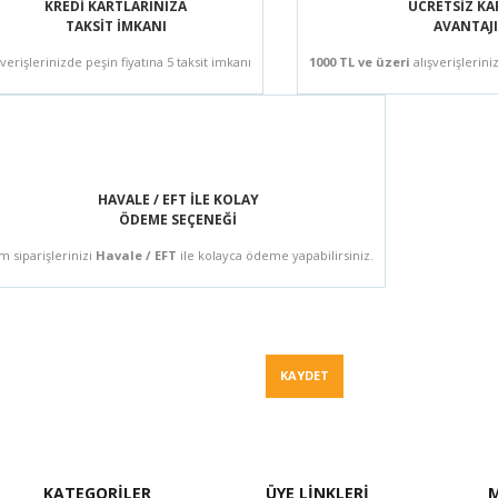
KREDİ KARTLARINIZA
ÜCRETSİZ K
TAKSİT İMKANI
AVANTAJI
şverişlerinizde peşin fiyatına 5 taksit imkanı
1000 TL ve üzeri
alışverişlerini
HAVALE / EFT İLE KOLAY
ÖDEME SEÇENEĞİ
m siparişlerinizi
Havale / EFT
ile kolayca ödeme yapabilirsiniz.
Fiyat Teklif
KAYDET
KATEGORİLER
ÜYE LİNKLERİ
M