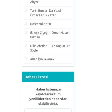
Ahyar
Tarih Bunları Da Yazdı |
Ömer Faruk Yazar
Bostanül Arifin
İki Aşk Çiçeği | Ömer Nasuhi
Bilmen
Dilin Afetleri | Bin Düşün Bir
Söyle
Allah İçin Sevmek
Haber Listesi
Haber listemize
kaydolarak tüm
yeniliklerden haberdar
olabilirsiniz.