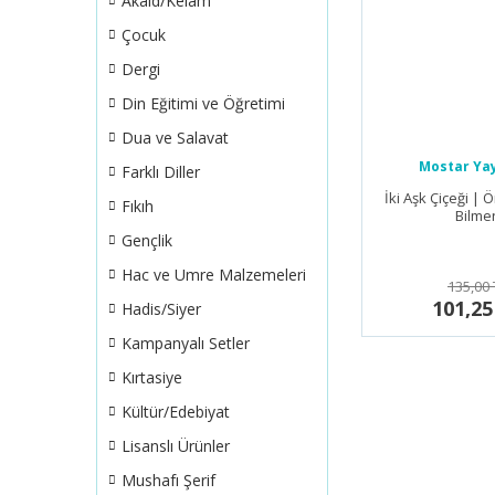
Akaid/Kelam
Çocuk
Dergi
Din Eğitimi ve Öğretimi
Dua ve Salavat
Mostar Yay
Farklı Diller
İki Aşk Çiçeği |
Fıkıh
Bilme
Gençlik
Hac ve Umre Malzemeleri
135,00 
101,25
Hadis/Siyer
Kampanyalı Setler
Kırtasiye
Kültür/Edebiyat
Lisanslı Ürünler
Mushafı Şerif