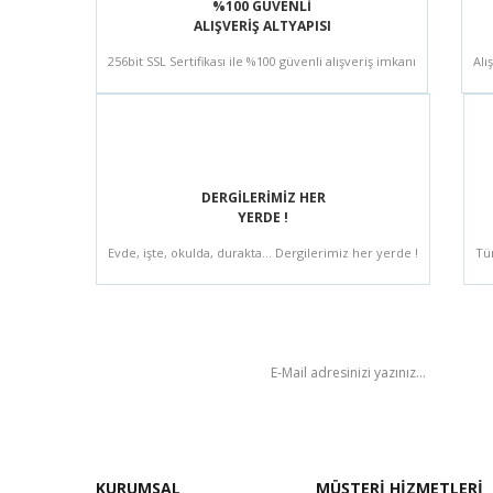
%100 GÜVENLİ
ALIŞVERİŞ ALTYAPISI
256bit SSL Sertifikası ile %100 güvenli alışveriş imkanı
Alı
DERGİLERİMİZ HER
YERDE !
Evde, işte, okulda, durakta... Dergilerimiz her yerde !
Tü
BÜLTEN
KURUMSAL
MÜŞTERİ HİZMETLERİ