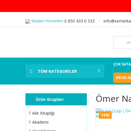
Müşteri Hizmetleri
0 850 433 0 533
info@semerka
ÇOK SAT
TÜM KATEGORİLER
DERGİ A
Ömer Nas
Ürün Grupları
Aile Kitaplığı
YENİ
Akademi