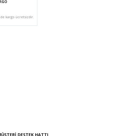
ARGO
zde kargo ücretsizdir.
i İste
ÜŞTERİ DESTEK HATTI