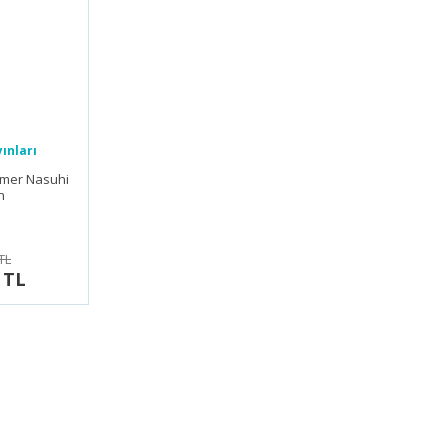
ınları
 Ömer Nasuhi
n
TL
 TL