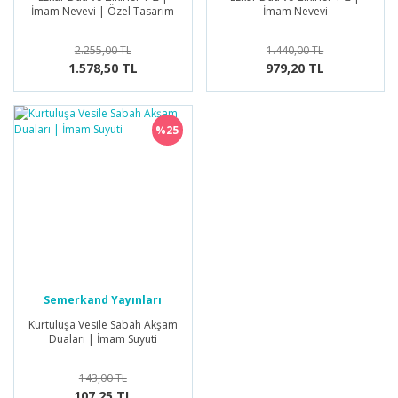
İmam Nevevi | Özel Tasarım
İmam Nevevi
2.255,00 TL
1.440,00 TL
1.578,50 TL
979,20 TL
%25
Semerkand Yayınları
Kurtuluşa Vesile Sabah Akşam
Duaları | İmam Suyuti
143,00 TL
107,25 TL