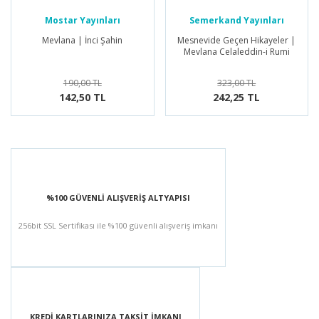
Mostar Yayınları
Semerkand Yayınları
Mevlana | İnci Şahin
Mesnevide Geçen Hikayeler |
Mevlana Celaleddin-i Rumi
190,00 TL
323,00 TL
142,50 TL
242,25 TL
%100 GÜVENLİ ALIŞVERİŞ ALTYAPISI
256bit SSL Sertifikası ile %100 güvenli alışveriş imkanı
KREDİ KARTLARINIZA TAKSİT İMKANI