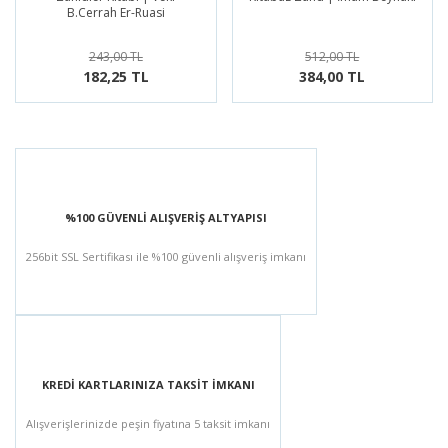
B.Cerrah Er-Ruasi
243,00 TL
512,00 TL
182,25 TL
384,00 TL
%100 GÜVENLİ ALIŞVERİŞ ALTYAPISI
256bit SSL Sertifikası ile %100 güvenli alışveriş imkanı
KREDİ KARTLARINIZA TAKSİT İMKANI
Alışverişlerinizde peşin fiyatına 5 taksit imkanı