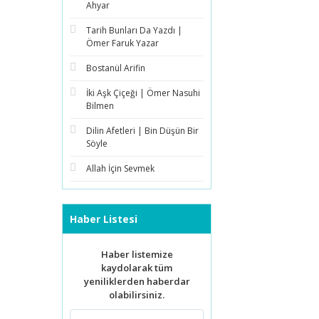
Ahyar
Tarih Bunları Da Yazdı |
Ömer Faruk Yazar
Bostanül Arifin
İki Aşk Çiçeği | Ömer Nasuhi
Bilmen
Dilin Afetleri | Bin Düşün Bir
Söyle
Allah İçin Sevmek
Haber Listesi
Haber listemize
kaydolarak tüm
yeniliklerden haberdar
olabilirsiniz.