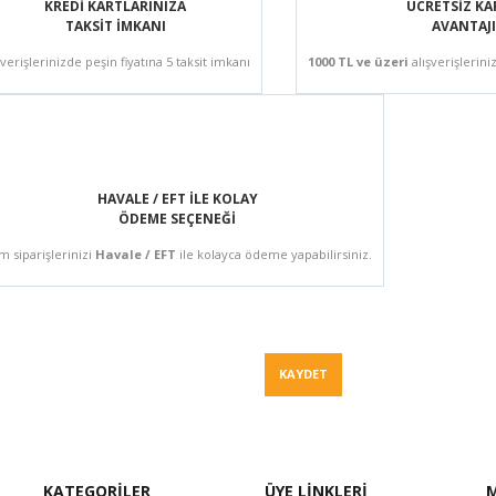
KREDİ KARTLARINIZA
ÜCRETSİZ K
TAKSİT İMKANI
AVANTAJI
şverişlerinizde peşin fiyatına 5 taksit imkanı
1000 TL ve üzeri
alışverişlerini
HAVALE / EFT İLE KOLAY
ÖDEME SEÇENEĞİ
m siparişlerinizi
Havale / EFT
ile kolayca ödeme yapabilirsiniz.
Fiyat Teklif
KAYDET
KATEGORİLER
ÜYE LİNKLERİ
M