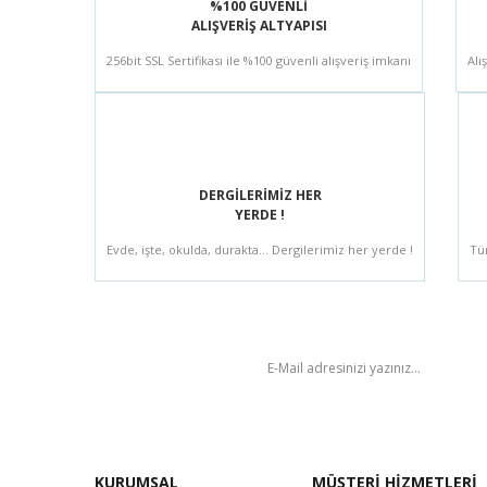
%100 GÜVENLİ
ALIŞVERİŞ ALTYAPISI
256bit SSL Sertifikası ile %100 güvenli alışveriş imkanı
Alı
DERGİLERİMİZ HER
YERDE !
Evde, işte, okulda, durakta... Dergilerimiz her yerde !
Tü
BÜLTEN
KURUMSAL
MÜŞTERİ HİZMETLERİ