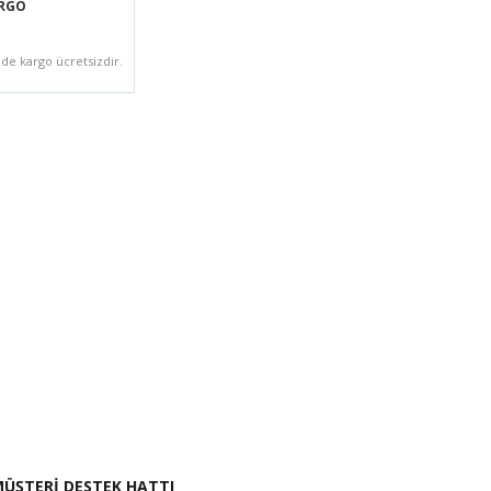
ARGO
zde kargo ücretsizdir.
i İste
ÜŞTERİ DESTEK HATTI