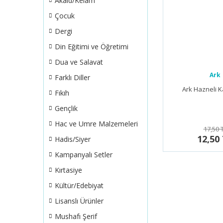
Akaid/Kelam
Çocuk
Dergi
Din Eğitimi ve Öğretimi
Dua ve Salavat
Ark
Farklı Diller
Ark Hazneli K
Fıkıh
Gençlik
Hac ve Umre Malzemeleri
17,50 
12,50
Hadis/Siyer
Kampanyalı Setler
Kırtasiye
Kültür/Edebiyat
Lisanslı Ürünler
Mushafı Şerif