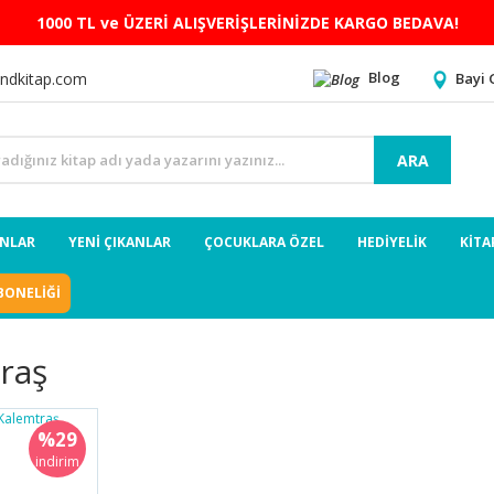
1000 TL ve ÜZERİ ALIŞVERİŞLERİNİZDE KARGO BEDAVA!
Blog
Bayi 
ndkitap.com
ARA
ANLAR
YENİ ÇIKANLAR
ÇOCUKLARA ÖZEL
HEDİYELİK
KİTA
BONELİĞİ
raş
%29
indirim