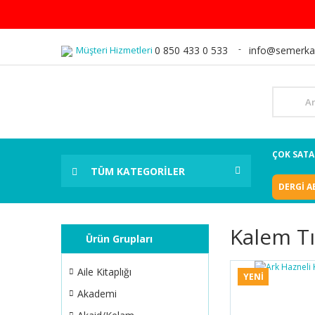
Müşteri Hizmetleri
0 850 433 0 533
info@semerka
ÇOK SAT
TÜM KATEGORİLER
DERGİ A
Kalem Tı
Ürün Grupları
Aile Kitaplığı
YENİ
Akademi