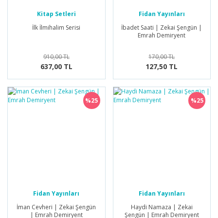
Kitap Setleri
Fidan Yayınları
İlk İlmihalim Serisi
İbadet Saati | Zekai Şengün |
Emrah Demiryent
910,00 TL
170,00 TL
637,00 TL
127,50 TL
%25
%25
Fidan Yayınları
Fidan Yayınları
İman Cevheri | Zekai Şengün
Haydi Namaza | Zekai
| Emrah Demiryent
Şengün | Emrah Demiryent