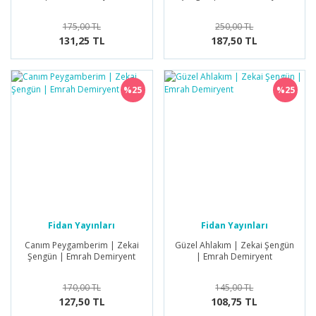
175,00 TL
250,00 TL
131,25 TL
187,50 TL
%25
%25
Fidan Yayınları
Fidan Yayınları
Canım Peygamberim | Zekai
Güzel Ahlakım | Zekai Şengün
Şengün | Emrah Demiryent
| Emrah Demiryent
170,00 TL
145,00 TL
127,50 TL
108,75 TL