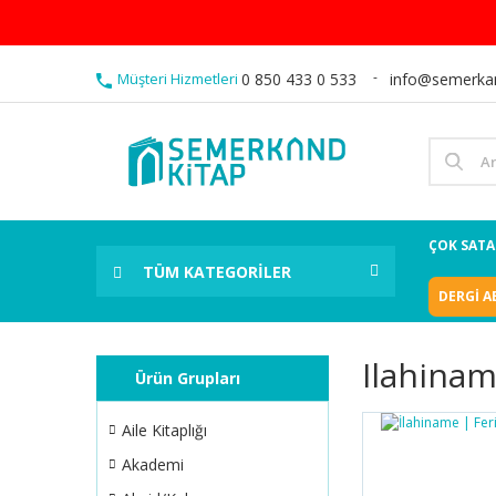
Müşteri Hizmetleri
0 850 433 0 533
info@semerka
ÇOK SAT
TÜM KATEGORİLER
DERGİ A
Ilahina
Ürün Grupları
Aile Kitaplığı
Akademi