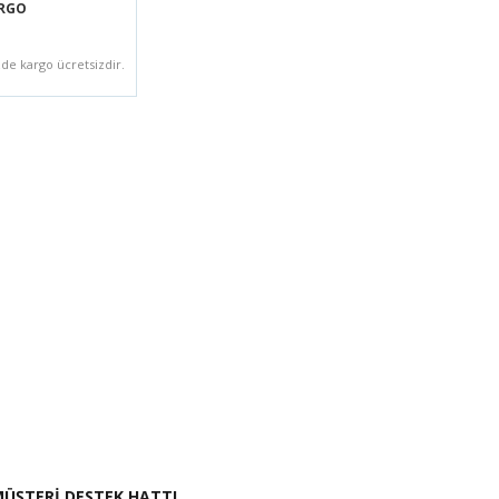
ARGO
zde kargo ücretsizdir.
i İste
ÜŞTERİ DESTEK HATTI