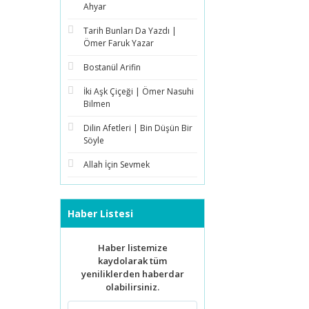
Ahyar
Tarih Bunları Da Yazdı |
Ömer Faruk Yazar
Bostanül Arifin
İki Aşk Çiçeği | Ömer Nasuhi
Bilmen
Dilin Afetleri | Bin Düşün Bir
Söyle
Allah İçin Sevmek
Haber Listesi
Haber listemize
kaydolarak tüm
yeniliklerden haberdar
olabilirsiniz.