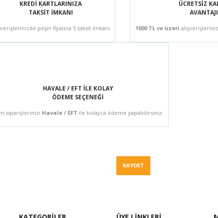
KREDİ KARTLARINIZA
ÜCRETSİZ K
TAKSİT İMKANI
AVANTAJI
şverişlerinizde peşin fiyatına 5 taksit imkanı
1000 TL ve üzeri
alışverişlerini
HAVALE / EFT İLE KOLAY
ÖDEME SEÇENEĞİ
m siparişlerinizi
Havale / EFT
ile kolayca ödeme yapabilirsiniz.
Fiyat Teklif
KAYDET
KATEGORİLER
ÜYE LİNKLERİ
M