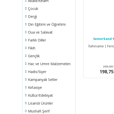
Akaid/Kelam
Çocuk
Dergi
Din Eğitimi ve Öğretimi
Dua ve Salavat
Semerkand Y
Farklı Diller
İlahiname | Feri
Fıkıh
Gençlik
Hac ve Umre Malzemeleri
265,00 
198,75
Hadis/Siyer
Kampanyalı Setler
Kırtasiye
Kültür/Edebiyat
Lisanslı Ürünler
Mushafı Şerif