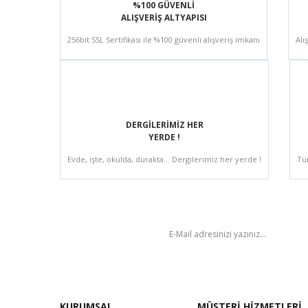
%100 GÜVENLİ
ALIŞVERİŞ ALTYAPISI
256bit SSL Sertifikası ile %100 güvenli alışveriş imkanı
Alı
DERGİLERİMİZ HER
YERDE !
Evde, işte, okulda, durakta... Dergilerimiz her yerde !
Tü
BÜLTEN
KURUMSAL
MÜŞTERİ HİZMETLERİ