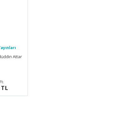
ayınları
düddin Attar
TL
 TL