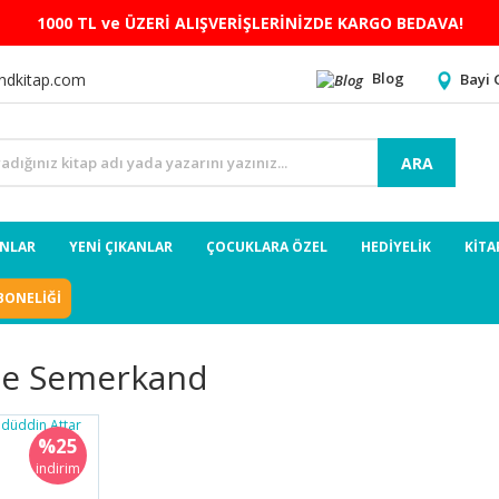
1000 TL ve ÜZERİ ALIŞVERİŞLERİNİZDE KARGO BEDAVA!
Blog
Bayi 
ndkitap.com
ARA
ANLAR
YENİ ÇIKANLAR
ÇOCUKLARA ÖZEL
HEDİYELİK
KİTA
BONELİĞİ
me Semerkand
%25
indirim