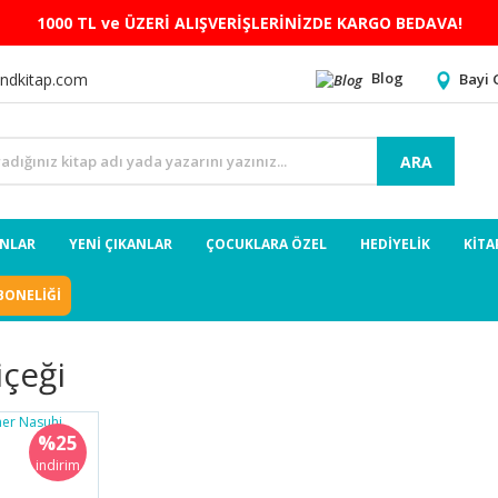
1000 TL ve ÜZERİ ALIŞVERİŞLERİNİZDE KARGO BEDAVA!
Blog
Bayi 
ndkitap.com
ARA
ANLAR
YENİ ÇIKANLAR
ÇOCUKLARA ÖZEL
HEDİYELİK
KİTA
BONELİĞİ
içeği
%25
indirim