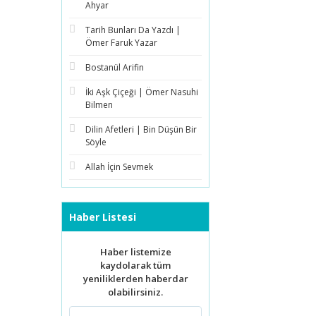
Ahyar
Tarih Bunları Da Yazdı |
Ömer Faruk Yazar
Bostanül Arifin
İki Aşk Çiçeği | Ömer Nasuhi
Bilmen
Dilin Afetleri | Bin Düşün Bir
Söyle
Allah İçin Sevmek
Haber Listesi
Haber listemize
kaydolarak tüm
yeniliklerden haberdar
olabilirsiniz.