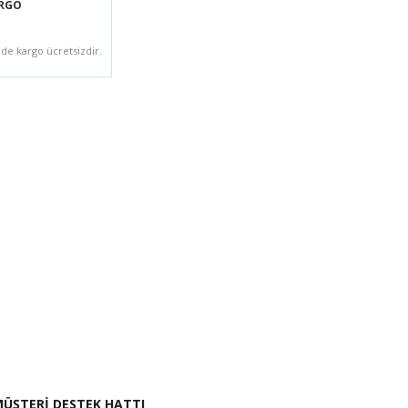
ARGO
zde kargo ücretsizdir.
i İste
ÜŞTERİ DESTEK HATTI