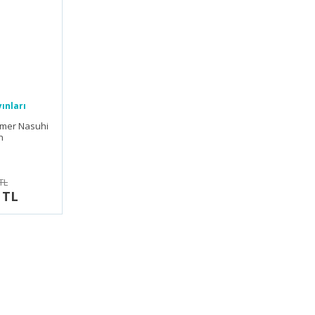
ınları
 Ömer Nasuhi
n
TL
 TL