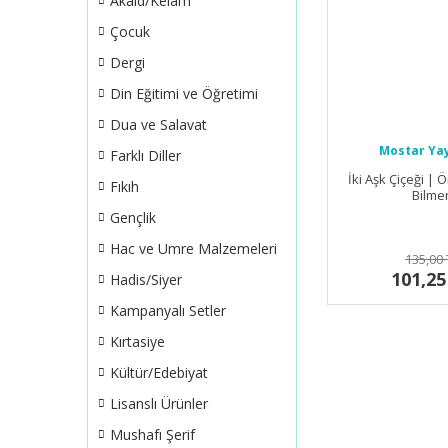
Akaid/Kelam
Çocuk
Dergi
Din Eğitimi ve Öğretimi
Dua ve Salavat
Mostar Yay
Farklı Diller
İki Aşk Çiçeği |
Fıkıh
Bilme
Gençlik
Hac ve Umre Malzemeleri
135,00 
101,25
Hadis/Siyer
Kampanyalı Setler
Kırtasiye
Kültür/Edebiyat
Lisanslı Ürünler
Mushafı Şerif