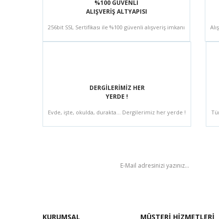
%100 GÜVENLİ
ALIŞVERİŞ ALTYAPISI
256bit SSL Sertifikası ile %100 güvenli alışveriş imkanı
Alı
DERGİLERİMİZ HER
YERDE !
Evde, işte, okulda, durakta... Dergilerimiz her yerde !
Tü
BÜLTEN
KURUMSAL
MÜŞTERİ HİZMETLERİ