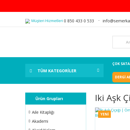
Müşteri Hizmetleri
0 850 433 0 533
info@semerka
ÇOK SAT
TÜM KATEGORİLER
DERGİ A
Iki Aşk Ç
Ürün Grupları
Aile Kitaplığı
YENİ
Akademi