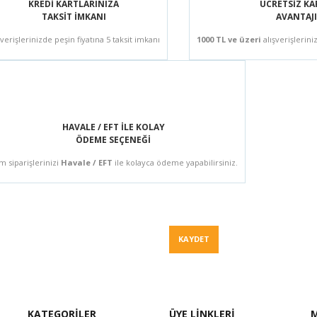
KREDİ KARTLARINIZA
ÜCRETSİZ K
TAKSİT İMKANI
AVANTAJI
şverişlerinizde peşin fiyatına 5 taksit imkanı
1000 TL ve üzeri
alışverişlerini
HAVALE / EFT İLE KOLAY
ÖDEME SEÇENEĞİ
m siparişlerinizi
Havale / EFT
ile kolayca ödeme yapabilirsiniz.
Fiyat Teklif
KAYDET
KATEGORİLER
ÜYE LİNKLERİ
M