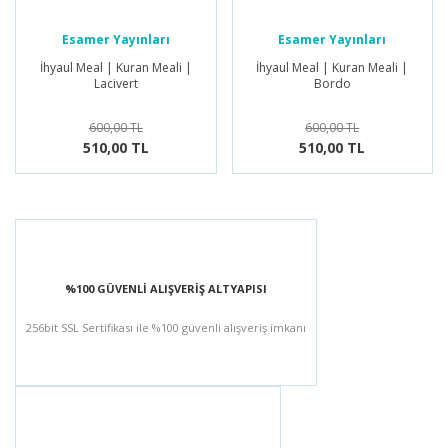
Esamer Yayınları
Esamer Yayınları
İhyaul Meal | Kuran Meali |
İhyaul Meal | Kuran Meali |
Lacivert
Bordo
600,00 TL
600,00 TL
510,00 TL
510,00 TL
%100 GÜVENLİ ALIŞVERİŞ ALTYAPISI
256bit SSL Sertifikası ile %100 güvenli alışveriş imkanı