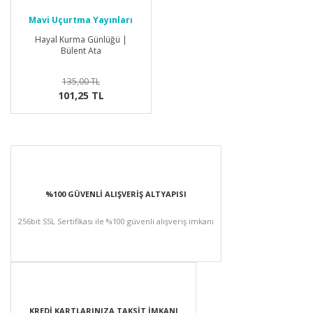
Mavi Uçurtma Yayınları
Hayal Kurma Günlüğü |
Bülent Ata
135,00 TL
101,25 TL
%100 GÜVENLİ ALIŞVERİŞ ALTYAPISI
256bit SSL Sertifikası ile %100 güvenli alışveriş imkanı
KREDİ KARTLARINIZA TAKSİT İMKANI