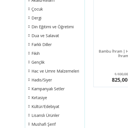
Akaid/Kelam
Çocuk
Dergi
Din Eğitimi ve Öğretimi
Dua ve Salavat
Farklı Diller
Bambu İhram | 
Fıkıh
İhram
Gençlik
Hac ve Umre Malzemeleri
1.100,00
825,00
Hadis/Siyer
Kampanyalı Setler
Kırtasiye
Kültür/Edebiyat
Lisanslı Ürünler
Mushafı Şerif