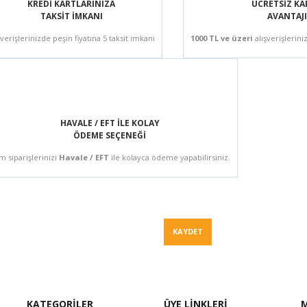
KREDİ KARTLARINIZA
ÜCRETSİZ K
TAKSİT İMKANI
AVANTAJI
şverişlerinizde peşin fiyatına 5 taksit imkanı
1000 TL ve üzeri
alışverişlerini
HAVALE / EFT İLE KOLAY
ÖDEME SEÇENEĞİ
m siparişlerinizi
Havale / EFT
ile kolayca ödeme yapabilirsiniz.
Fiyat Teklif
KAYDET
KATEGORİLER
ÜYE LİNKLERİ
M