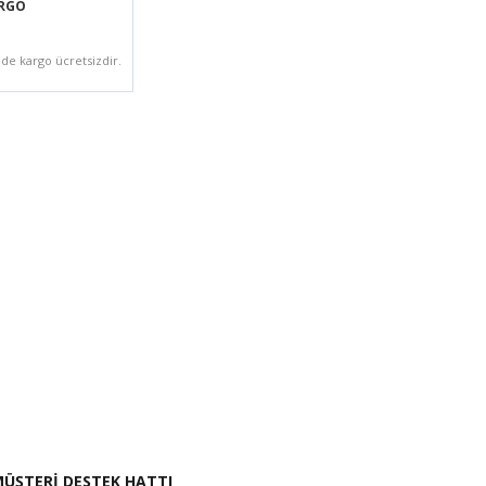
ARGO
zde kargo ücretsizdir.
i İste
ÜŞTERİ DESTEK HATTI