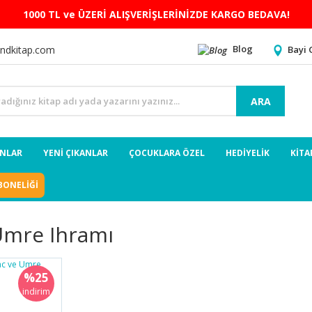
1000 TL ve ÜZERİ ALIŞVERİŞLERİNİZDE KARGO BEDAVA!
Blog
Bayi 
ndkitap.com
ARA
ANLAR
YENİ ÇIKANLAR
ÇOCUKLARA ÖZEL
HEDİYELİK
KİTA
BONELİĞİ
Umre Ihramı
%25
indirim