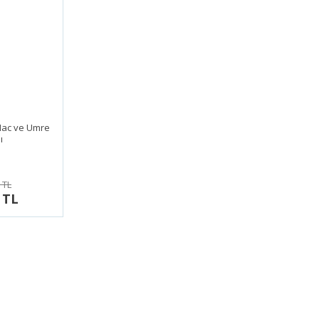
Hac ve Umre
ı
 TL
 TL