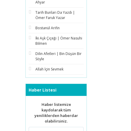
Ahyar
Tarih Bunları Da Yazdı |
Ömer Faruk Yazar
Bostanül Arifin
İki Aşk Çiçeği | Ömer Nasuhi
Bilmen
Dilin Afetleri | Bin Düşün Bir
Söyle
Allah İçin Sevmek
Haber Listesi
Haber listemize
kaydolarak tüm
yeniliklerden haberdar
olabilirsiniz.