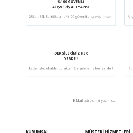
%100 GÜVENLİ
ALIŞVERİŞ ALTYAPISI
256bit SSL Sertifikası ile %100 güvenli alışveriş imkanı
Alı
DERGİLERİMİZ HER
YERDE !
Evde, işte, okulda, durakta... Dergilerimiz her yerde !
Tü
BÜLTEN
KURUMSAL
MÜŞTERİ HİZMETLERİ