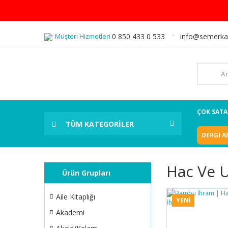
Müşteri Hizmetleri
0 850 433 0 533
info@semerka
ÇOK SAT
TÜM KATEGORİLER
DERGİ A
Hac Ve 
Ürün Grupları
Aile Kitaplığı
YENİ
Akademi