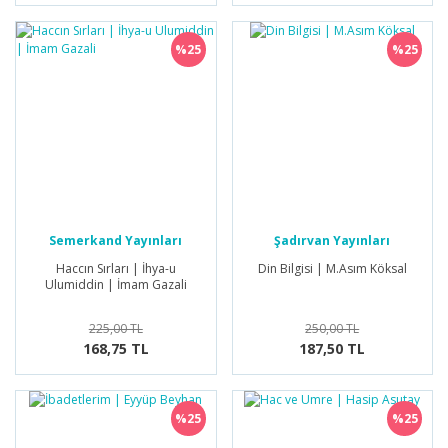
%25
%25
Semerkand Yayınları
Şadırvan Yayınları
Haccın Sırları | İhya-u
Din Bilgisi | M.Asım Köksal
Ulumiddin | İmam Gazali
225,00 TL
250,00 TL
168,75 TL
187,50 TL
%25
%25