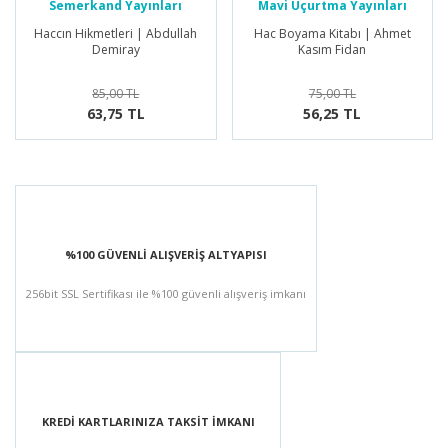
Semerkand Yayınları
Mavi Uçurtma Yayınları
Haccın Hikmetleri | Abdullah
Hac Boyama Kitabı | Ahmet
Demiray
Kasım Fidan
85,00 TL
75,00 TL
63,75 TL
56,25 TL
%100 GÜVENLİ ALIŞVERİŞ ALTYAPISI
256bit SSL Sertifikası ile %100 güvenli alışveriş imkanı
KREDİ KARTLARINIZA TAKSİT İMKANI