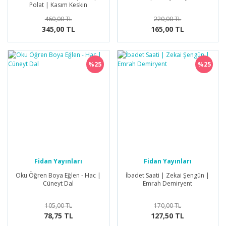
Polat | Kasım Keskin
460,00 TL
220,00 TL
345,00 TL
165,00 TL
%25
%25
Fidan Yayınları
Fidan Yayınları
Oku Öğren Boya Eğlen - Hac |
İbadet Saati | Zekai Şengün |
Cüneyt Dal
Emrah Demiryent
105,00 TL
170,00 TL
78,75 TL
127,50 TL