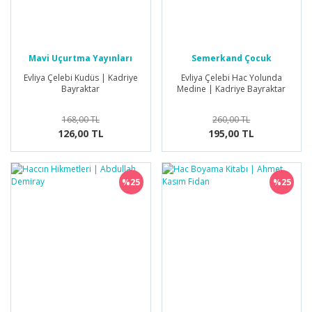
Mavi Uçurtma Yayınları
Semerkand Çocuk
Yayınları
Evliya Çelebi Kudüs | Kadriye
Evliya Çelebi Hac Yolunda
Bayraktar
Medine | Kadriye Bayraktar
168,00 TL
260,00 TL
126,00 TL
195,00 TL
%25
%25