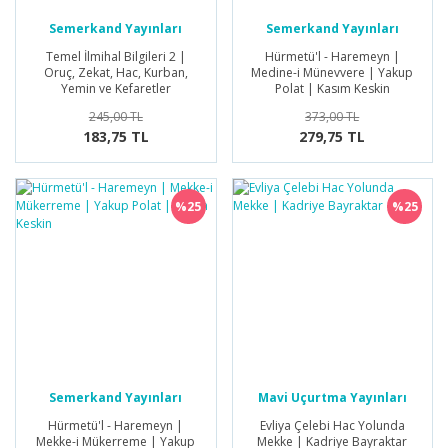
Semerkand Yayınları
Semerkand Yayınları
Temel İlmihal Bilgileri 2 |
Hürmetü'l - Haremeyn |
Oruç, Zekat, Hac, Kurban,
Medine-i Münevvere | Yakup
Yemin ve Kefaretler
Polat | Kasım Keskin
245,00 TL
373,00 TL
183,75 TL
279,75 TL
%25
%25
Semerkand Yayınları
Mavi Uçurtma Yayınları
Hürmetü'l - Haremeyn |
Evliya Çelebi Hac Yolunda
Mekke-i Mükerreme | Yakup
Mekke | Kadriye Bayraktar