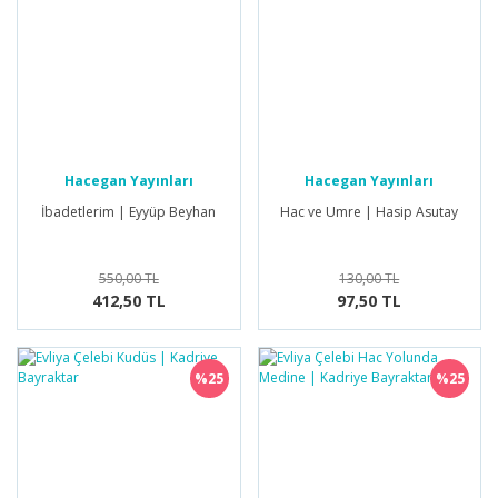
Hacegan Yayınları
Hacegan Yayınları
İbadetlerim | Eyyüp Beyhan
Hac ve Umre | Hasip Asutay
550,00 TL
130,00 TL
412,50 TL
97,50 TL
%25
%25