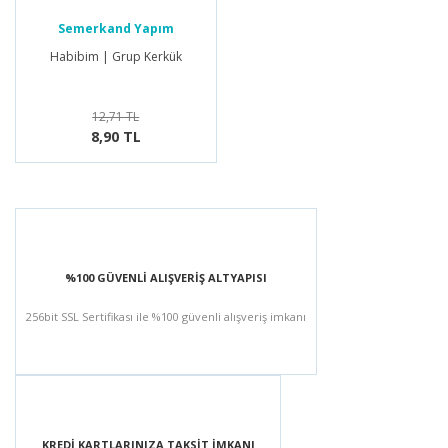
Semerkand Yapım
Habibim | Grup Kerkük
12,71 TL
8,90 TL
%100 GÜVENLİ ALIŞVERİŞ ALTYAPISI
256bit SSL Sertifikası ile %100 güvenli alışveriş imkanı
KREDİ KARTLARINIZA TAKSİT İMKANI