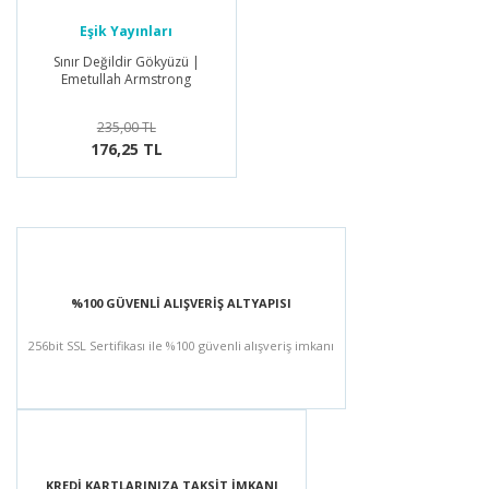
Eşik Yayınları
Sınır Değildir Gökyüzü |
Emetullah Armstrong
235,00 TL
176,25 TL
%100 GÜVENLİ ALIŞVERİŞ ALTYAPISI
256bit SSL Sertifikası ile %100 güvenli alışveriş imkanı
KREDİ KARTLARINIZA TAKSİT İMKANI