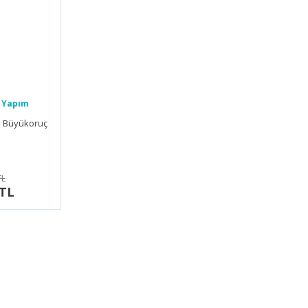
 Yapım
m Büyükoruç
TL
 TL