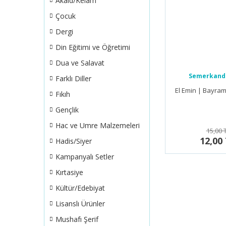
Akaid/Kelam
Çocuk
Dergi
Din Eğitimi ve Öğretimi
Dua ve Salavat
Semerkand
Farklı Diller
El Emin | Bayra
Fıkıh
Gençlik
Hac ve Umre Malzemeleri
15,00 
12,00
Hadis/Siyer
Kampanyalı Setler
Kırtasiye
Kültür/Edebiyat
Lisanslı Ürünler
Mushafı Şerif