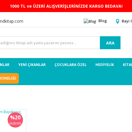
1000 TL ve ÜZERİ ALIŞVERİŞLERİNİZDE KARGO BEDAVA!
Blog
Bayi 
ndkitap.com
ARA
ANLAR
YENİ ÇIKANLAR
ÇOCUKLARA ÖZEL
HEDİYELİK
KİTA
BONELİĞİ
%20
indirim