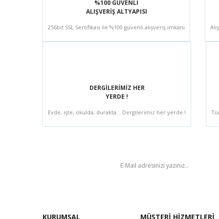
%100 GÜVENLİ
ALIŞVERİŞ ALTYAPISI
256bit SSL Sertifikası ile %100 güvenli alışveriş imkanı
Alı
DERGİLERİMİZ HER
YERDE !
Evde, işte, okulda, durakta... Dergilerimiz her yerde !
Tü
BÜLTEN
KURUMSAL
MÜŞTERİ HİZMETLERİ