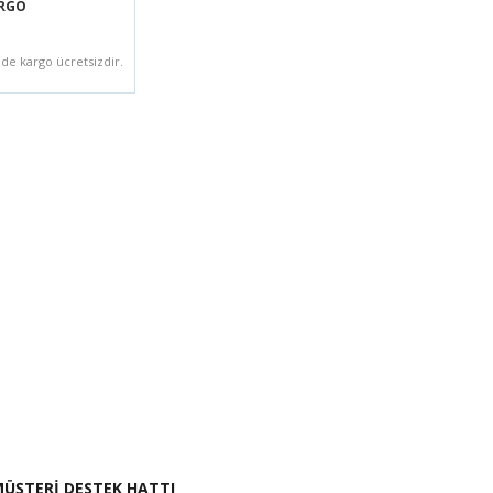
ARGO
zde kargo ücretsizdir.
i İste
ÜŞTERİ DESTEK HATTI