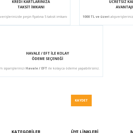
KREDİ KARTLARINIZA
ÜCRETSİZ K
TAKSİT İMKANI
AVANTAJI
şverişlerinizde peşin fiyatına 5 taksit imkanı
1000 TL ve üzeri
alışverişlerini
HAVALE / EFT İLE KOLAY
ÖDEME SEÇENEĞİ
m siparişlerinizi
Havale / EFT
ile kolayca ödeme yapabilirsiniz.
Fiyat Teklif
KAYDET
KATEGORİLER
ÜYE LİNKLERİ
M