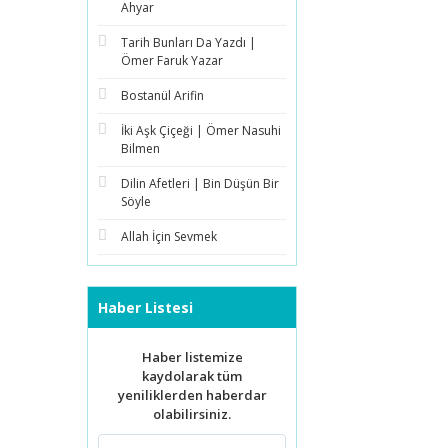
Ahyar
Tarih Bunları Da Yazdı |
Ömer Faruk Yazar
Bostanül Arifin
İki Aşk Çiçeği | Ömer Nasuhi
Bilmen
Dilin Afetleri | Bin Düşün Bir
Söyle
Allah İçin Sevmek
Haber Listesi
Haber listemize
kaydolarak tüm
yeniliklerden haberdar
olabilirsiniz.