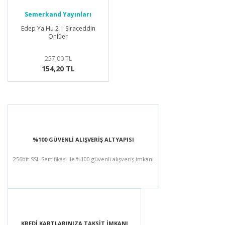
Semerkand Yayınları
Edep Ya Hu 2 | Siraceddin
Önlüer
257,00 TL
154,20 TL
%100 GÜVENLİ ALIŞVERİŞ ALTYAPISI
256bit SSL Sertifikası ile %100 güvenli alışveriş imkanı
KREDİ KARTLARINIZA TAKSİT İMKANI