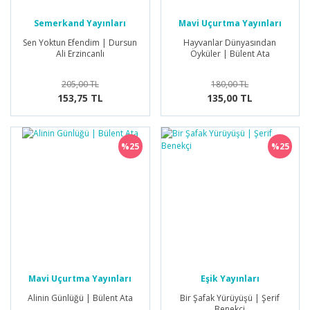
Selçuklu Tarihi
Semerkand Yayınları
Mavi Uçurtma Yayınları
Öykü/Hikaye
Tarihi Roman
Sen Yoktun Efendim | Dursun
Hayvanlar Dünyasından
Ali Erzincanlı
Öyküler | Bülent Ata
Piyes
205,00 TL
180,00 TL
Roman
153,75 TL
135,00 TL
Röportaj
Seyahatname
%25
%25
Şiir
Tarihi Roman
Mavi Uçurtma Yayınları
Eşik Yayınları
Alinin Günlüğü | Bülent Ata
Bir Şafak Yürüyüşü | Şerif
Benekçi