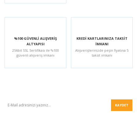
%100 GÜVENLİ ALIŞVERİŞ
KREDİ KARTLARINIZA TAKSİT
ALTYAPISI
İMKANI
256bit SSL Sertifikası ile %100
Alışverişlerinizde peşin fiyatına 5
güvenli alışveriş imkanı
taksit imkanı
BÜLTEN
KAYDET