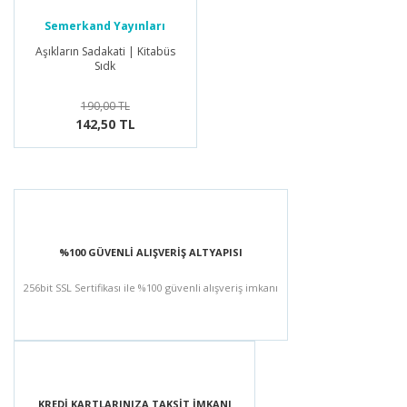
Semerkand Yayınları
Aşıkların Sadakati | Kitabüs
Sıdk
190,00 TL
142,50 TL
%100 GÜVENLİ ALIŞVERİŞ ALTYAPISI
256bit SSL Sertifikası ile %100 güvenli alışveriş imkanı
KREDİ KARTLARINIZA TAKSİT İMKANI